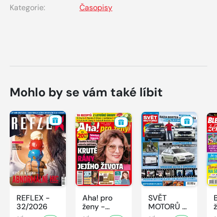
Kategorie:
Časopisy
Mohlo by se vám také líbit
REFLEX -
Aha! pro
SVĚT
32/2026
ženy -
MOTORŮ -
32/2026
32/2026