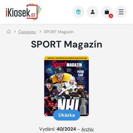
Přejít na hlavní obsah
0
Časopisy
SPORT Magazín
SPORT Magazín
Ukázka
Vydání:
40/2024
–
Archiv