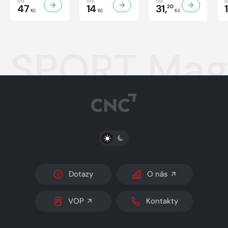
od
od
od
47
14
31,
20
Kč
Kč
Kč
SPORT Mag
PŘEPNOUT SVĚTLÝ/TMAVÝ REŽIM
Dotazy
O nás
VOP
Kontakty