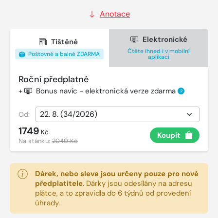
Anotace
Elektronické
Tištěné
Čtěte ihned i v mobilní
Poštovné a balné ZDARMA
aplikaci
Roční předplatné
+
Bonus navíc - elektronická verze zdarma
?
Od:
1749
Kč
Koupit
Na stánku:
2040 Kč
Dárek, nebo sleva jsou určeny pouze pro nové
předplatitele
.
Dárky jsou odesílány na adresu
plátce, a to zpravidla do 6 týdnů od provedení
úhrady.