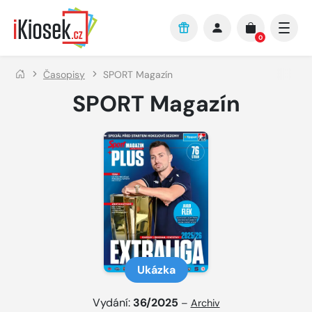
Přejít na hlavní obsah
0
Časopisy
SPORT Magazín
SPORT Magazín
Ukázka
Vydání:
36/2025
–
Archiv