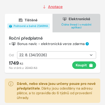
Anotace
Elektronické
Tištěné
Čtěte ihned i v mobilní
Poštovné a balné ZDARMA
aplikaci
Roční předplatné
+
Bonus navíc - elektronická verze zdarma
?
Od:
1749
Kč
Koupit
Na stánku:
2040 Kč
Dárek, nebo sleva jsou určeny pouze pro nové
předplatitele
.
Dárky jsou odesílány na adresu
plátce, a to zpravidla do 6 týdnů od provedení
úhrady.