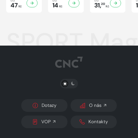
od
od
od
47
14
31,
20
Kč
Kč
Kč
SPORT Maga
PŘEPNOUT SVĚTLÝ/TMAVÝ REŽIM
Dotazy
O nás
VOP
Kontakty