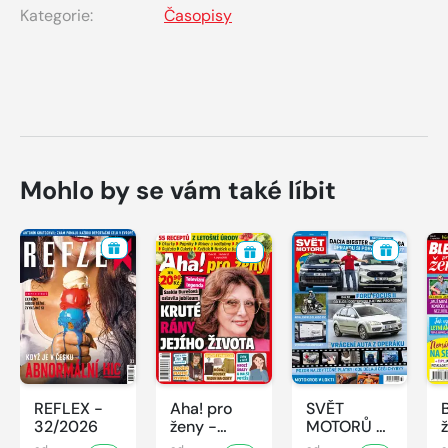
Kategorie:
Časopisy
Mohlo by se vám také líbit
REFLEX -
Aha! pro
SVĚT
32/2026
ženy -
MOTORŮ -
32/2026
32/2026