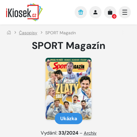
Přejít na hlavní obsah
0
Časopisy
SPORT Magazín
SPORT Magazín
Ukázka
Vydání:
33/2024
–
Archiv