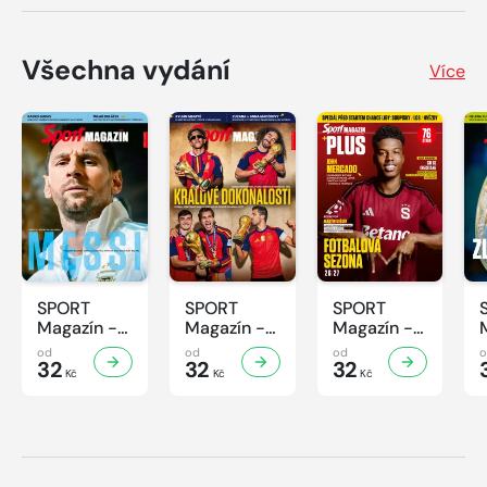
Všechna vydání
Více
SPORT
SPORT
SPORT
Magazín -
Magazín -
Magazín -
32/2026
31/2026
30/2026
od
od
od
32
32
32
Kč
Kč
Kč