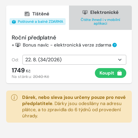
Elektronické
Tištěné
Čtěte ihned i v mobilní
Poštovné a balné ZDARMA
aplikaci
Roční předplatné
+
Bonus navíc - elektronická verze zdarma
?
Od:
1749
Kč
Koupit
Na stánku:
2040 Kč
Dárek, nebo sleva jsou určeny pouze pro nové
předplatitele
.
Dárky jsou odesílány na adresu
plátce, a to zpravidla do 6 týdnů od provedení
úhrady.