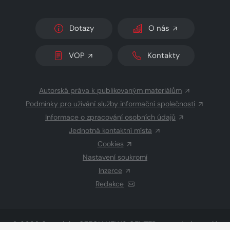
Dotazy
O nás
VOP
Kontakty
Autorská práva k publikovaným materiálům
Podmínky pro užívání služby informační společnosti
Informace o zpracování osobních údajů
Jednotná kontaktní místa
Cookies
Nastavení soukromí
Inzerce
Redakce
© 2026 Copyright
CZECH NEWS CENTER a.s.
a dodavatelé