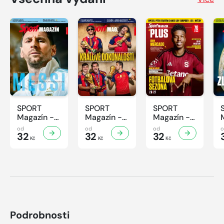
SPORT
SPORT
SPORT
Magazín -
Magazín -
Magazín -
32/2026
31/2026
30/2026
od
od
od
32
32
32
Kč
Kč
Kč
Podrobnosti