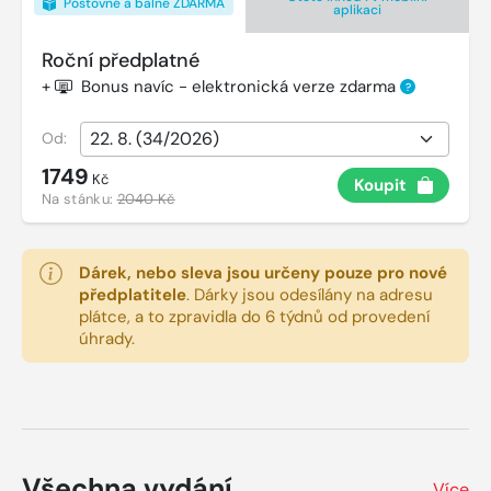
Poštovné a balné ZDARMA
aplikaci
Roční předplatné
+
Bonus navíc - elektronická verze zdarma
?
Od:
1749
Kč
Koupit
Na stánku:
2040 Kč
Dárek, nebo sleva jsou určeny pouze pro nové
předplatitele
.
Dárky jsou odesílány na adresu
plátce, a to zpravidla do 6 týdnů od provedení
úhrady.
Všechna vydání
Více