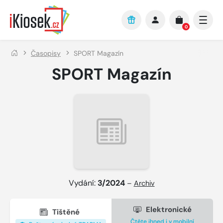
Přejít na hlavní obsah
0
Časopisy
SPORT Magazín
SPORT Magazín
Vydání:
3/2024
–
Archiv
Elektronické
Tištěné
Čtěte ihned i v mobilní