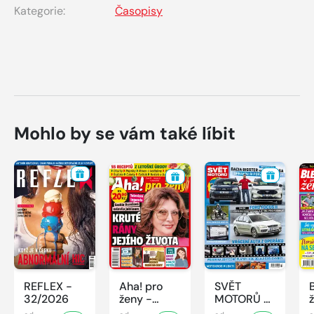
Kategorie:
Časopisy
Mohlo by se vám také líbit
REFLEX -
Aha! pro
SVĚT
32/2026
ženy -
MOTORŮ -
32/2026
32/2026