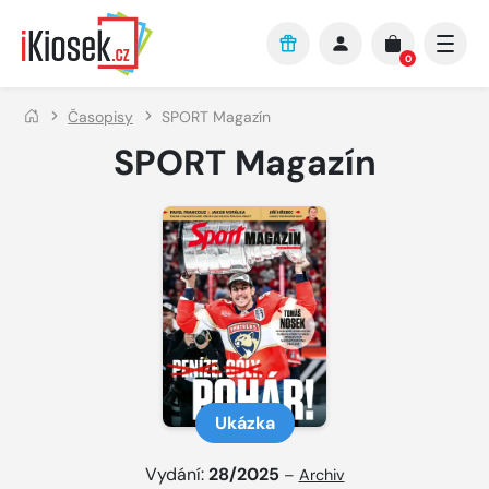
Přejít na hlavní obsah
0
Časopisy
SPORT Magazín
SPORT Magazín
Ukázka
Vydání:
28/2025
–
Archiv