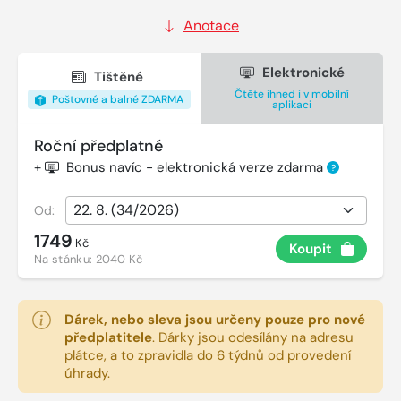
Anotace
Elektronické
Tištěné
Čtěte ihned i v mobilní
Poštovné a balné ZDARMA
aplikaci
Roční předplatné
+
Bonus navíc - elektronická verze zdarma
?
Od:
1749
Kč
Koupit
Na stánku:
2040 Kč
Dárek, nebo sleva jsou určeny pouze pro nové
předplatitele
.
Dárky jsou odesílány na adresu
plátce, a to zpravidla do 6 týdnů od provedení
úhrady.