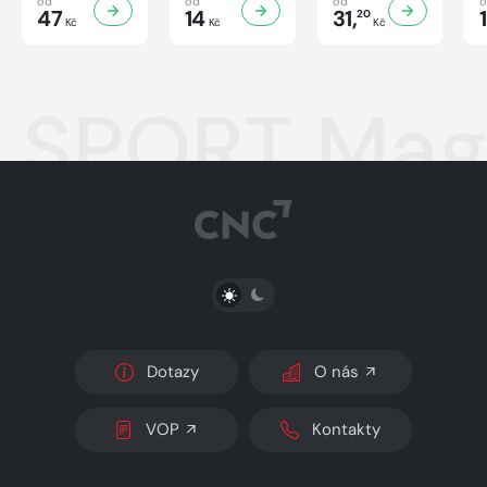
od
od
od
47
14
31,
20
Kč
Kč
Kč
SPORT Maga
PŘEPNOUT SVĚTLÝ/TMAVÝ REŽIM
Dotazy
O nás
VOP
Kontakty