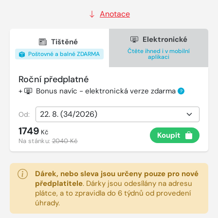
Anotace
Elektronické
Tištěné
Čtěte ihned i v mobilní
Poštovné a balné ZDARMA
aplikaci
Roční předplatné
+
Bonus navíc - elektronická verze zdarma
?
Od:
1749
Kč
Koupit
Na stánku:
2040 Kč
Dárek, nebo sleva jsou určeny pouze pro nové
předplatitele
.
Dárky jsou odesílány na adresu
plátce, a to zpravidla do 6 týdnů od provedení
úhrady.