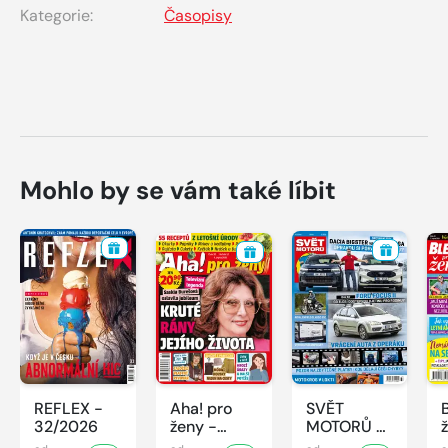
Kategorie:
Časopisy
Mohlo by se vám také líbit
REFLEX -
Aha! pro
SVĚT
32/2026
ženy -
MOTORŮ -
32/2026
32/2026