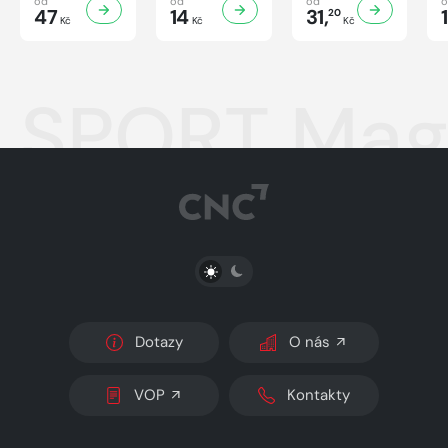
od
od
od
47
14
31,
20
Kč
Kč
Kč
SPORT Maga
PŘEPNOUT SVĚTLÝ/TMAVÝ REŽIM
Dotazy
O nás
VOP
Kontakty