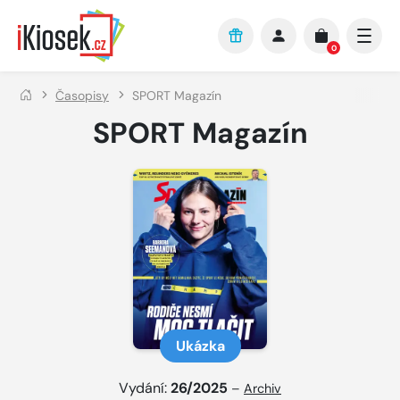
Přejít na hlavní obsah
0
Časopisy
SPORT Magazín
SPORT Magazín
Ukázka
Vydání:
26/2025
–
Archiv