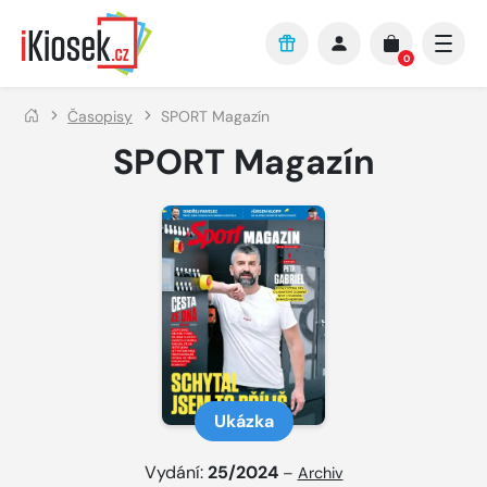
Přejít na hlavní obsah
0
Časopisy
SPORT Magazín
SPORT Magazín
Ukázka
Vydání:
25/2024
–
Archiv