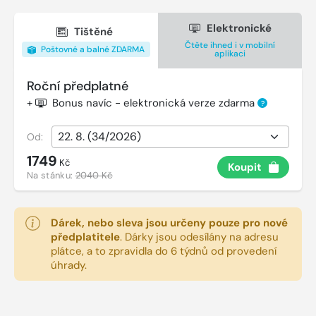
Elektronické
Tištěné
Čtěte ihned i v mobilní
Poštovné a balné ZDARMA
aplikaci
Roční předplatné
+
Bonus navíc - elektronická verze zdarma
?
Od:
1749
Kč
Koupit
Na stánku:
2040 Kč
Dárek, nebo sleva jsou určeny pouze pro nové
předplatitele
.
Dárky jsou odesílány na adresu
plátce, a to zpravidla do 6 týdnů od provedení
úhrady.