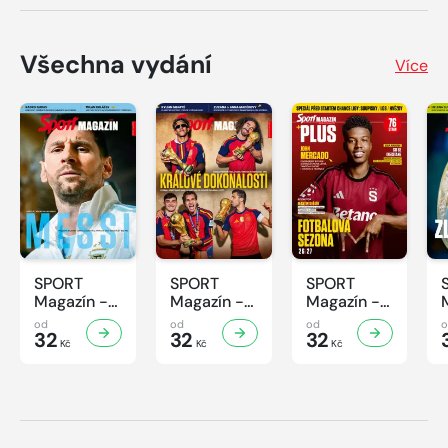
Všechna vydání
Více
SPORT
SPORT
SPORT
Magazín -
Magazín -
Magazín -
32/2026
31/2026
30/2026
od
od
od
32
32
32
Kč
Kč
Kč