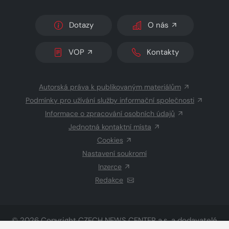
Dotazy
O nás
VOP
Kontakty
Autorská práva k publikovaným materiálům
Podmínky pro užívání služby informační společnosti
Informace o zpracování osobních údajů
Jednotná kontaktní místa
Cookies
Nastavení soukromí
Inzerce
Redakce
© 2026 Copyright
CZECH NEWS CENTER a.s.
a dodavatelé