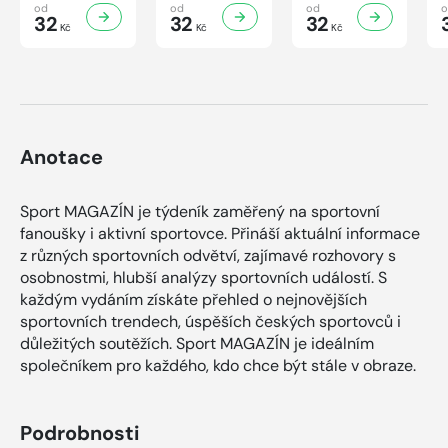
31/2026
30/2026
29/2026
od
od
od
32
32
32
Kč
Kč
Kč
Anotace
Sport MAGAZÍN je týdeník zaměřený na sportovní
fanoušky i aktivní sportovce. Přináší aktuální informace
z různých sportovních odvětví, zajímavé rozhovory s
osobnostmi, hlubší analýzy sportovních událostí. S
každým vydáním získáte přehled o nejnovějších
sportovních trendech, úspěších českých sportovců i
důležitých soutěžích. Sport MAGAZÍN je ideálním
společníkem pro každého, kdo chce být stále v obraze.
Podrobnosti