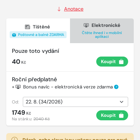
Anotace
Elektronické
Tištěné
Čtěte ihned i v mobilní
Poštovné a balné ZDARMA
aplikaci
Pouze toto vydání
40
Koupit
Kč
Roční předplatné
+
Bonus navíc - elektronická verze zdarma
?
Od:
1749
Kč
Koupit
Na stánku:
2040 Kč