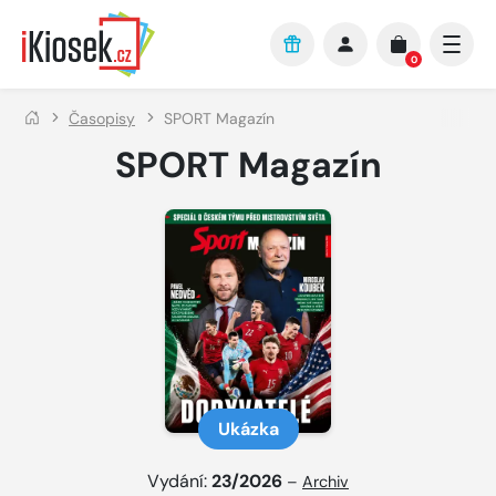
Přejít na hlavní obsah
0
Časopisy
SPORT Magazín
SPORT Magazín
Ukázka
Vydání:
23/2026
–
Archiv