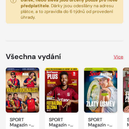
Dárek, nebo sleva jsou určeny pouze pro nové
předplatitele
.
Dárky jsou odesílány na adresu
plátce, a to zpravidla do 6 týdnů od provedení
úhrady.
Všechna vydání
Více
SPORT
SPORT
SPORT
Magazín -
Magazín -
Magazín -