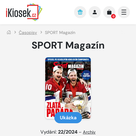
Přejít na hlavní obsah
0
Časopisy
SPORT Magazín
SPORT Magazín
Ukázka
Vydání:
22/2024
–
Archiv