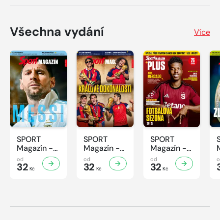
Všechna vydání
Více
SPORT
SPORT
SPORT
Magazín -
Magazín -
Magazín -
32/2026
31/2026
30/2026
od
od
od
32
32
32
Kč
Kč
Kč