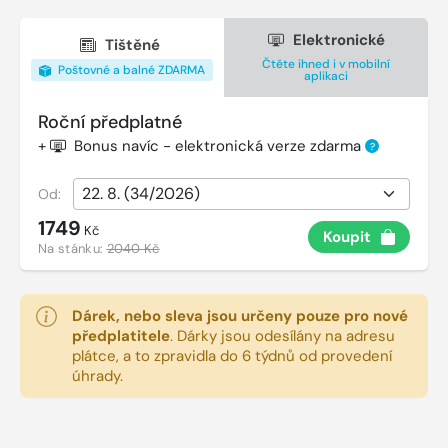
Elektronické
Tištěné
Čtěte ihned i v mobilní
Poštovné a balné ZDARMA
aplikaci
Roční předplatné
+
Bonus navíc - elektronická verze zdarma
?
Od:
1749
Kč
Koupit
Na stánku:
2040 Kč
Dárek, nebo sleva jsou určeny pouze pro nové
předplatitele
.
Dárky jsou odesílány na adresu
plátce, a to zpravidla do 6 týdnů od provedení
úhrady.