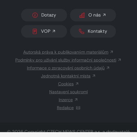
Dotazy
O nás
VOP
Kontakty
Autorská práva k publikovaným materiálům
Podmínky pro užívání služby informační společnosti
Informace o zpracování osobních údajů
Jednotná kontaktní místa
Cookies
Nastavení soukromí
Inzerce
Redakce
© 2026 Copyright
CZECH NEWS CENTER a.s.
a dodavatelé