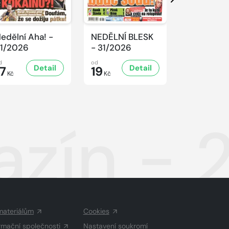
Další
edělní Aha! -
NEDĚLNÍ BLESK
REFLEX -
1/2026
- 31/2026
31/2026
d
od
od
Detail
Detail
D
17
19
47
Kč
Kč
Kč
zín - 
materiálům
Cookies
rmační společnosti
Nastavení soukromí