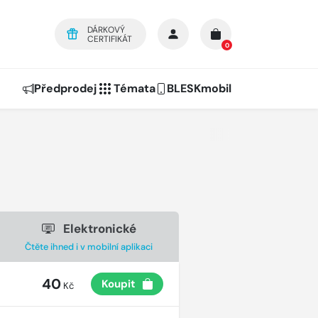
DÁRKOVÝ
CERTIFIKÁT
0
Předprodej
Témata
BLESKmobil
Elektronické
Čtěte ihned i v mobilní aplikaci
40
Koupit
Kč