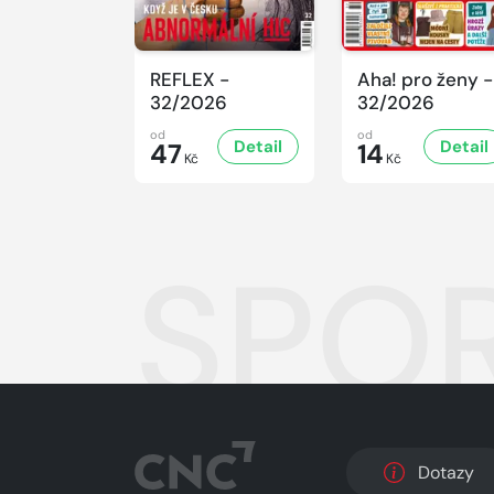
REFLEX -
Aha! pro ženy -
32/2026
32/2026
od
od
Detail
Detail
47
14
Kč
Kč
SPOR
Dotazy