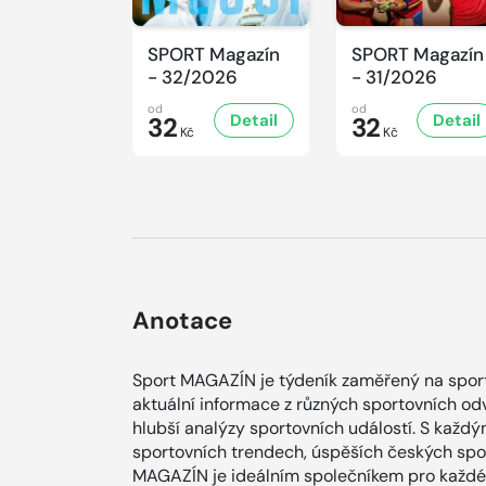
SPORT Magazín
SPORT Magazín
- 32/2026
- 31/2026
od
od
Detail
Detail
32
32
Kč
Kč
Anotace
Sport MAGAZÍN je týdeník zaměřený na sporto
aktuální informace z různých sportovních od
hlubší analýzy sportovních událostí. S každ
sportovních trendech, úspěších českých spor
MAGAZÍN je ideálním společníkem pro každéh