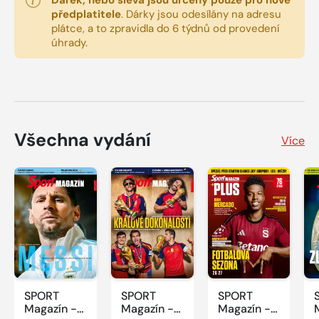
Dárek, nebo sleva jsou určeny pouze pro nové
předplatitele
.
Dárky jsou odesílány na adresu
plátce, a to zpravidla do 6 týdnů od provedení
úhrady.
Všechna vydání
Více
SPORT
SPORT
SPORT
Magazín -
Magazín -
Magazín -