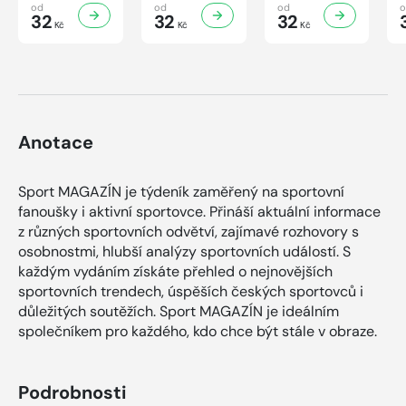
32/2026
31/2026
30/2026
od
od
od
32
32
32
Kč
Kč
Kč
Anotace
Sport MAGAZÍN je týdeník zaměřený na sportovní
fanoušky i aktivní sportovce. Přináší aktuální informace
z různých sportovních odvětví, zajímavé rozhovory s
osobnostmi, hlubší analýzy sportovních událostí. S
každým vydáním získáte přehled o nejnovějších
sportovních trendech, úspěších českých sportovců i
důležitých soutěžích. Sport MAGAZÍN je ideálním
společníkem pro každého, kdo chce být stále v obraze.
Podrobnosti