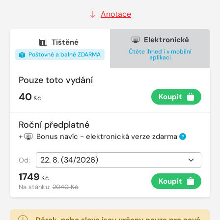
Anotace
Elektronické
Tištěné
Čtěte ihned i v mobilní
Poštovné a balné ZDARMA
aplikaci
Pouze toto vydání
40
Koupit
Kč
Roční předplatné
+
Bonus navíc - elektronická verze zdarma
?
Od:
1749
Kč
Koupit
Na stánku:
2040 Kč