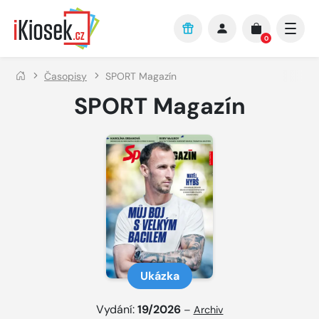
Přejít na hlavní obsah
0
Časopisy
SPORT Magazín
SPORT Magazín
Ukázka
Vydání:
19/2026
–
Archiv