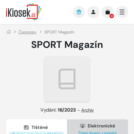
Přejít na hlavní obsah
0
Časopisy
SPORT Magazín
SPORT Magazín
Vydání:
16/2023
–
Archiv
Elektronické
Tištěné
Čtěte ihned i v mobilní