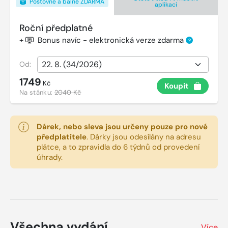
Poštovné a balné ZDARMA
aplikaci
Roční předplatné
+
Bonus navíc - elektronická verze zdarma
?
Od:
1749
Kč
Koupit
Na stánku:
2040 Kč
Dárek, nebo sleva jsou určeny pouze pro nové
předplatitele
.
Dárky jsou odesílány na adresu
plátce, a to zpravidla do 6 týdnů od provedení
úhrady.
Všechna vydání
Více