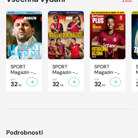
SPORT
SPORT
SPORT
Magazín -
Magazín -
Magazín -
32/2026
31/2026
30/2026
od
od
od
32
32
32
Kč
Kč
Kč
Podrobnosti