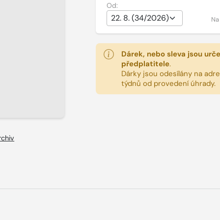
Od:
Na
Dárek, nebo sleva jsou urč
předplatitele
.
Dárky jsou odesílány na adres
týdnů od provedení úhrady.
rchiv