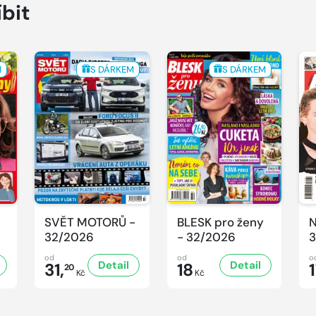
íbit
M
S DÁRKEM
S DÁRKEM
SVĚT MOTORŮ -
BLESK pro ženy
N
32/2026
- 32/2026
3
od
od
o
Detail
Detail
31,
18
20
Kč
Kč