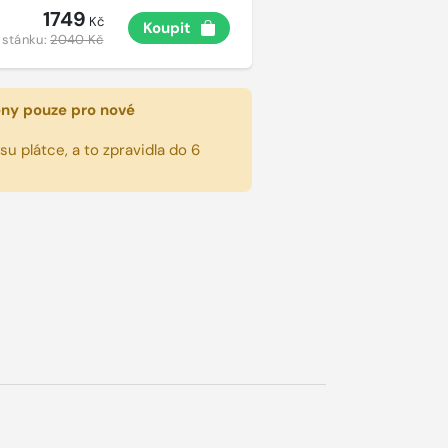
1749
Kč
Koupit
 stánku:
2040 Kč
eny pouze pro nové
u plátce, a to zpravidla do 6