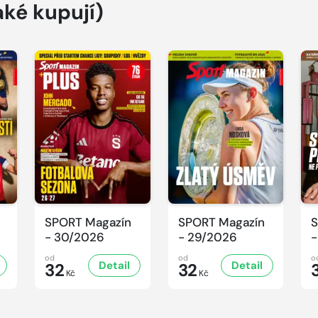
aké kupují)
SPORT Magazín
SPORT Magazín
S
- 30/2026
- 29/2026
-
od
od
o
Detail
Detail
32
32
Kč
Kč