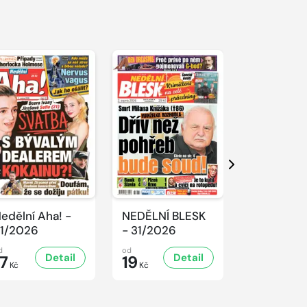
S 
Další
edělní Aha! -
NEDĚLNÍ BLESK
REFLEX -
1/2026
- 31/2026
31/2026
d
od
od
Detail
Detail
D
17
19
47
Kč
Kč
Kč