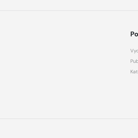
Po
Vyd
Pub
Kat