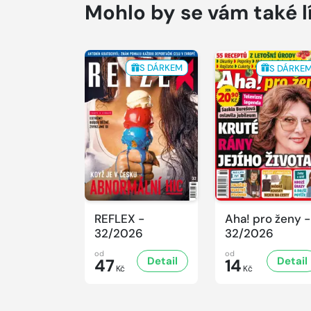
Mohlo by se vám také l
S DÁRKEM
S DÁRKE
REFLEX -
Aha! pro ženy -
32/2026
32/2026
od
od
Detail
Detail
47
14
Kč
Kč