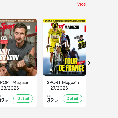
Více
Další
PORT Magazín
SPORT Magazín
SPORT Ma
 28/2026
- 27/2026
- 26/2026
d
od
od
Detail
Detail
D
32
32
32
Kč
Kč
Kč