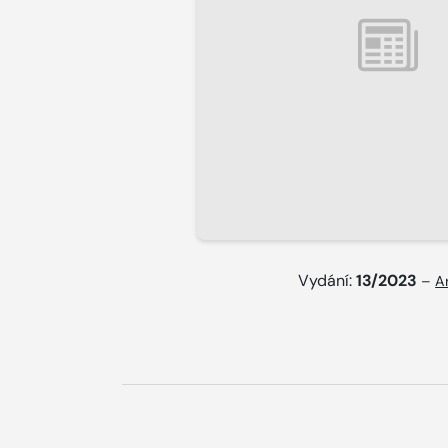
Vydání:
13/2023
–
A