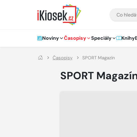
Přejít na hlavní obsah
VYHLEDÁVÁNÍ
Hlavní navigace
Noviny
Časopisy
Speciály
Knihy
Časopisy
SPORT Magazín
SPORT Magazí