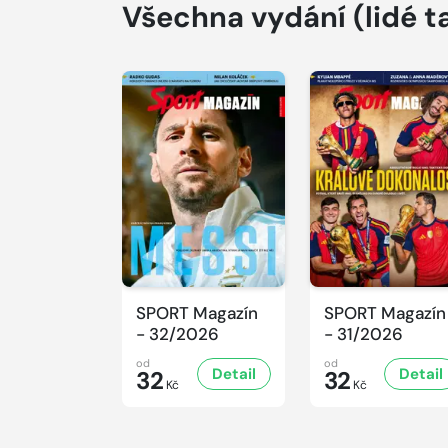
Všechna vydání
(lidé t
SPORT Magazín
SPORT Magazín
- 32/2026
- 31/2026
od
od
Detail
Detail
32
32
Kč
Kč