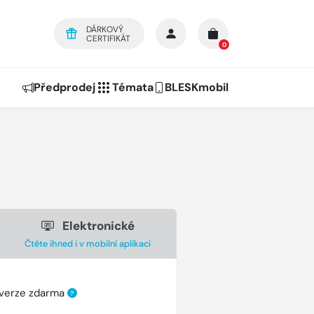
DÁRKOVÝ
CERTIFIKÁT
0
Předprodej
Témata
BLESKmobil
Elektronické
Čtěte ihned i v mobilní aplikaci
 verze zdarma
?