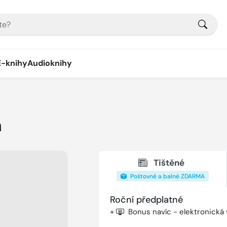
E-knihy
Audioknihy
n
Tištěné
Poštovné a balné ZDARMA
Roční předplatné
+
Bonus navíc - elektronická