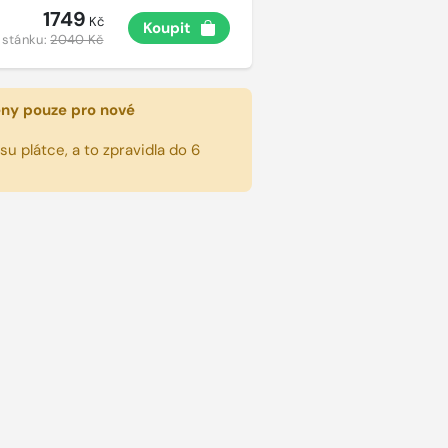
1749
Kč
Koupit
 stánku:
2040 Kč
eny pouze pro nové
u plátce, a to zpravidla do 6