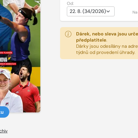
Od:
Na
Dárek, nebo sleva jsou urč
předplatitele
.
Dárky jsou odesílány na adres
týdnů od provedení úhrady.
ku
chiv