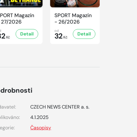
PORT Magazín
SPORT Magazín
SPORT Ma
 27/2026
- 26/2026
- 25/2026
d
od
od
Detail
Detail
D
32
32
32
Kč
Kč
Kč
drobnosti
avatel:
CZECH NEWS CENTER a. s.
likováno:
4.1.2025
egorie:
Časopisy