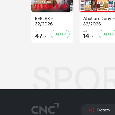
REFLEX -
Aha! pro ženy -
32/2026
32/2026
od
od
Detail
Detail
47
14
Kč
Kč
SPOR
Dotazy