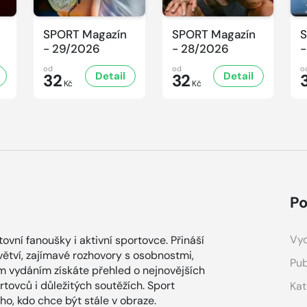
SPORT Magazín
SPORT Magazín
S
- 29/2026
- 28/2026
-
od
od
o
Detail
Detail
32
32
Kč
Kč
Po
Vyd
vní fanoušky i aktivní sportovce. Přináší
větví, zajímavé rozhovory s osobnostmi,
Pub
ým vydáním získáte přehled o nejnovějších
tovců i důležitých soutěžích. Sport
Kat
o, kdo chce být stále v obraze.