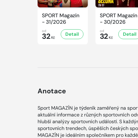
SPORT Magazín
SPORT Magazín
- 31/2026
- 30/2026
od
od
Detail
Detail
32
32
Kč
Kč
Anotace
Sport MAGAZÍN je týdeník zaměřený na sporto
aktuální informace z různých sportovních od
hlubší analýzy sportovních událostí. S každ
sportovních trendech, úspěších českých spor
MAGAZÍN je ideálním společníkem pro každéh