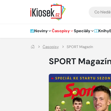
Přejít na hlavní obsah
VYHLEDÁVÁNÍ
Hlavní navigace
Noviny
Časopisy
Speciály
Knihy
Časopisy
SPORT Magazín
SPORT Magazí