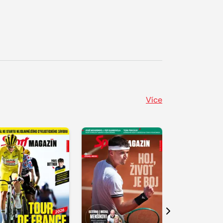
Více
Další