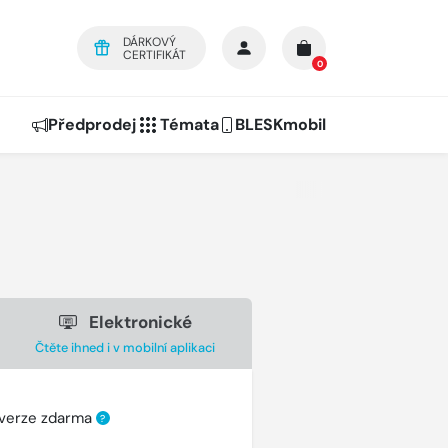
DÁRKOVÝ
CERTIFIKÁT
0
Předprodej
Témata
BLESKmobil
Elektronické
Čtěte ihned i v mobilní aplikaci
 verze zdarma
?