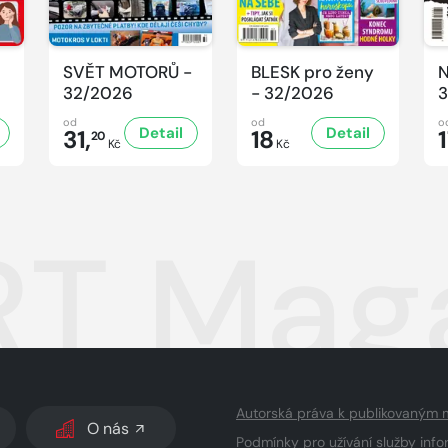
SVĚT MOTORŮ -
BLESK pro ženy
N
32/2026
- 32/2026
3
od
od
o
Detail
Detail
31,
18
20
Kč
Kč
T Maga
Autorská práva k publikovaným 
O nás
Podmínky pro užívání služby info