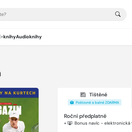
E-knihy
Audioknihy
n
Tištěné
Poštovné a balné ZDARMA
Roční předplatné
+
Bonus navíc - elektronická