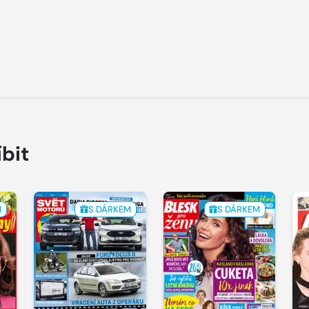
íbit
M
S DÁRKEM
S DÁRKEM