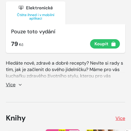
Elektronické
Čtěte ihned i v mobilní
aplikaci
Pouze toto vydání
79
Koupit
Kč
Hledáte nové, zdravé a dobré recepty? Nevíte si rady s
tím, jak je začlenit do svého jídelníčku? Máme pro vás
kuchařku zdravého životního stylu, kterou pro vás
připravili výživový specialista Petr Havlíček a
Více
šéfredaktorka Diety Petra Lamschová. V Super jídle
najdete víc než 60 super skvělých a rychlých receptů,
ale také 7 týdnů ukázkových jídelníčků. To vše doplněno
o rady a tipy, ale také velký rozhovor s Petrem
Havlíčkem o nových trendech ve zdravém jídle.
Knihy
Více