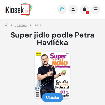
Přejít na hlavní obsah
0
Speciály
Dieta
Super jídlo podle Petra
Havlíčka
Ukázka