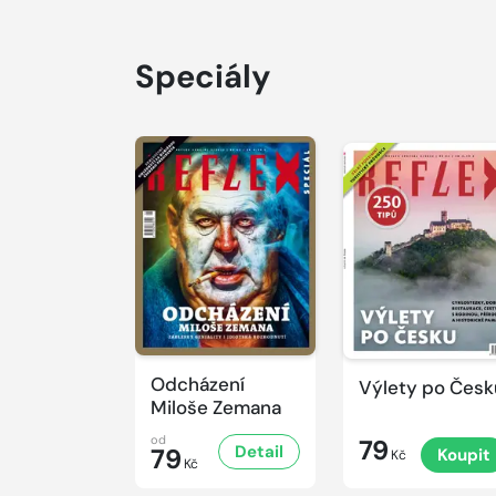
Speciály
Odcházení
Výlety po Česk
Miloše Zemana
od
79
Detail
79
Koupit
Kč
Kč