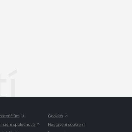
tí
materiálům
Cookies
rmační společnosti
Nastavení soukromí