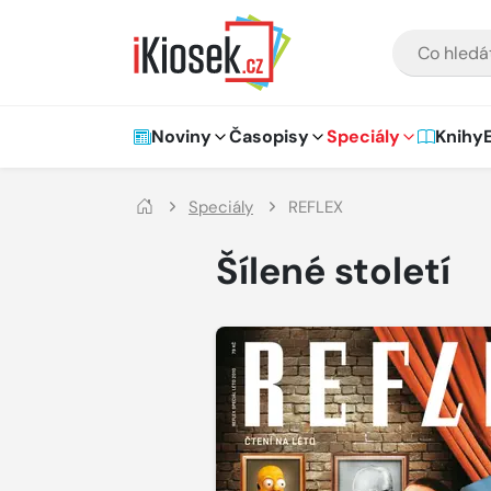
Přejít na hlavní obsah
VYHLEDÁVÁNÍ
Hlavní navigace
Noviny
Časopisy
Speciály
Knihy
Speciály
REFLEX
Šílené století