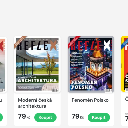
Č
u
Moderní česká
Fenomén Polsko
architektura
o
79
79
Koupit
Koupit
Kč
Kč