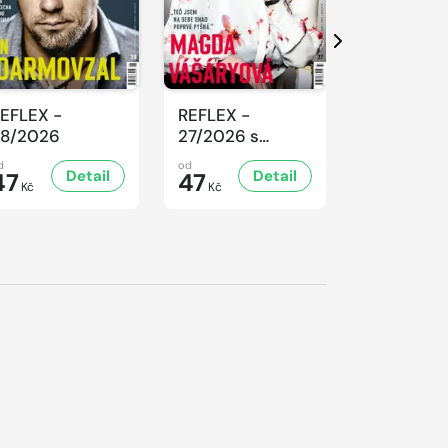
S 
Další
EFLEX -
REFLEX -
REFLEX -
8/2026
27/2026 s
26/2026
Excellentem
d
od
od
Detail
Detail
D
47
47
47
Kč
Kč
Kč