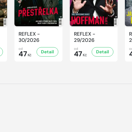
REFLEX -
REFLEX -
R
30/2026
29/2026
2
od
od
o
Detail
Detail
47
47
Kč
Kč