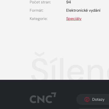
Počet stran:
94
Formát:
Elektronické vydání
Kategorie:
Speciály
Šílen
Dotazy