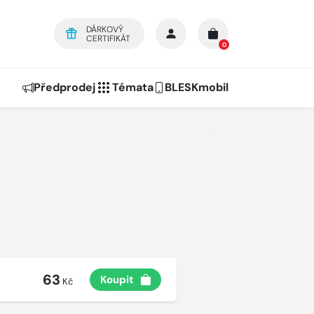
DÁRKOVÝ
CERTIFIKÁT
0
Předprodej
Témata
BLESKmobil
63
Koupit
Kč