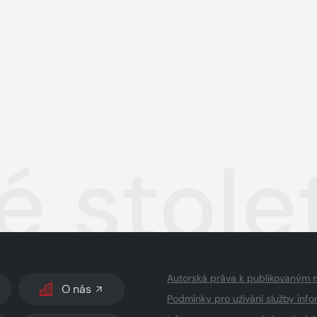
é stole
Autorská práva k publikovaným 
O nás
Podmínky pro užívání služby info