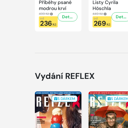
Příběhy psané
Listy Cyrila
modrou krví
Höschla
499 Kč
449 Kč
Detail
Detail
od
od
236
269
Kč
Kč
Vydání REFLEX
S DÁRKEM
S DÁRKE