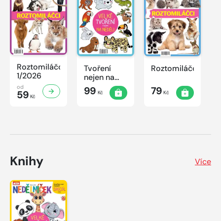
Roztomiláčci
Tvoření
Roztomiláčci
1/2026
nejen na
neděli
od
99
79
59
Kč
Kč
Kč
Knihy
Více