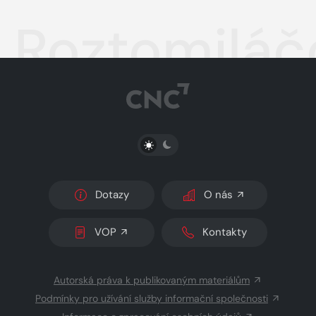
Roztomiláč
PŘEPNOUT SVĚTLÝ/TMAVÝ REŽIM
Dotazy
O nás
VOP
Kontakty
Autorská práva k publikovaným materiálům
Podmínky pro užívání služby informační společnosti