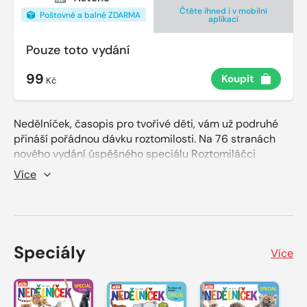
Čtěte ihned i v mobilní
Poštovné a balné ZDARMA
aplikaci
Pouze toto vydání
99
Koupit
Kč
Nedělníček, časopis pro tvořivé děti, vám už podruhé
přináší pořádnou dávku roztomilosti. Na 76 stranách
nového vydání úspěšného speciálu Roztomiláčci
najdete oblíbené i méně známé roztomilé zvířecí
Více
miláčky. Krásné fotografie mláďátek domácích i
divokých zvířátek jsou doplněny zábavným luštěním,
říkankami a pohádkami. Součástí speciálu jsou také
čtyři plakáty. Nechybí ani pro Nedělníček tradiční
vystřihovánky a omalovánky, které jsou umístěny na
Speciály
Více
tvrdém papíru uvnitř časopisu.