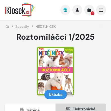
Přejít na hlavní obsah
0
Speciály
NEDĚLNÍČEK
Roztomiláčci 1/2025
Ukázka
Elektronické
Tištěné