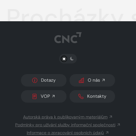
Procházky 
PŘEPNOUT SVĚTLÝ/TMAVÝ REŽIM
Dotazy
O nás
VOP
Kontakty
Autorská práva k publikovaným materiálům
Podmínky pro užívání služby informační společnosti
Informace o zpracování osobních údajů