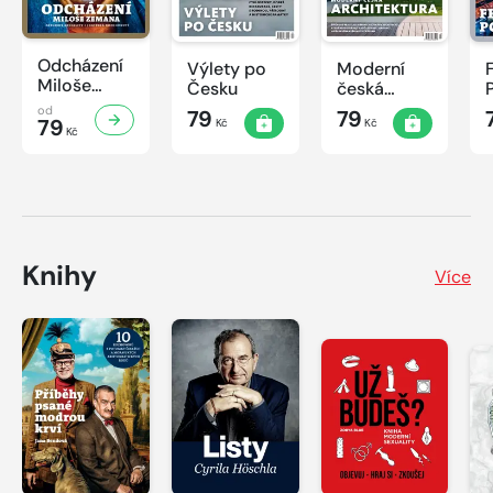
Odcházení
Výlety po
Moderní
Miloše
Česku
česká
Zemana
architektura
od
79
79
79
Kč
Kč
Kč
Knihy
Více