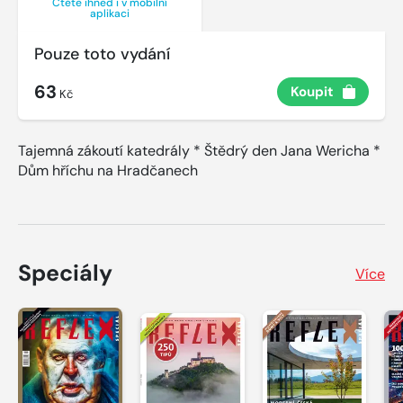
Čtěte ihned i v mobilní
aplikaci
Pouze toto vydání
63
Koupit
Kč
Tajemná zákoutí katedrály * Štědrý den Jana Wericha *
Dům hříchu na Hradčanech
Speciály
Více