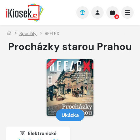
Přejít na hlavní obsah
0
Speciály
REFLEX
Procházky starou Prahou
Ukázka
Elektronické