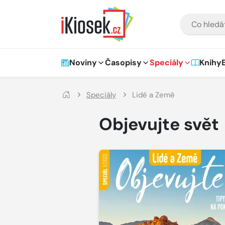
Přejít na hlavní obsah
VYHLEDÁVÁNÍ
Hlavní navigace
Noviny
Časopisy
Speciály
Knihy
Speciály
Lidé a Země
Objevujte svět