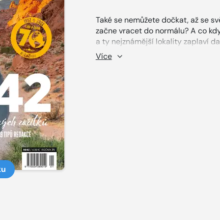
Také se nemůžete dočkat, až se sv
začne vracet do normálu? A co kd
a ty nejznámější lokality zaplaví 
natěšených turistů? Na takovou situ
Více
časopis Lidé a Země vytvořil pestr
místa, na nichž ještě stále můžete 
místa s podmanivou autentickou at
úplně sami. O své osobní tajné tipy
protřelí cestovatelé a spolupracov
jízda!
ku