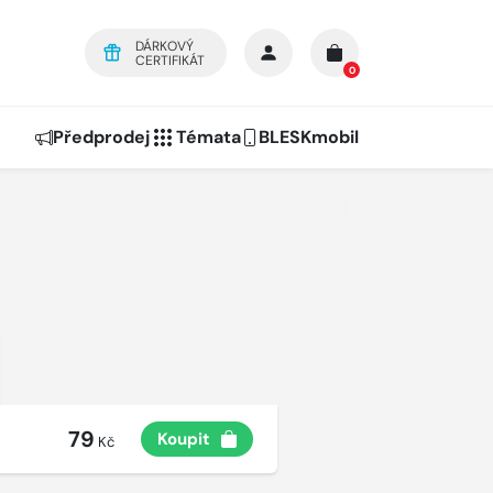
DÁRKOVÝ
CERTIFIKÁT
0
Předprodej
Témata
BLESKmobil
79
Koupit
Kč