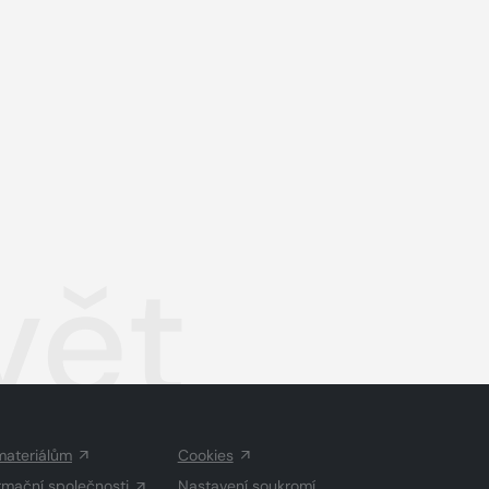
vět
materiálům
Cookies
rmační společnosti
Nastavení soukromí