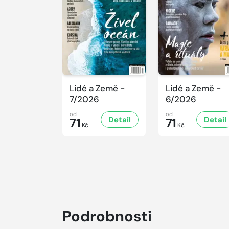
Lidé a Země -
Lidé a Země -
7/2026
6/2026
od
od
Detail
Detail
71
71
Kč
Kč
Podrobnosti