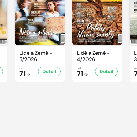
Lidé a Země -
Lidé a Země -
L
5/2026
4/2026
3
od
od
o
Detail
Detail
71
71
Kč
Kč