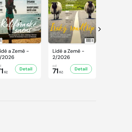
Další
idé a Země -
Lidé a Země -
Lidé a Ze
/2026
2/2026
1/2026
d
od
od
Detail
Detail
D
71
71
71
Kč
Kč
Kč