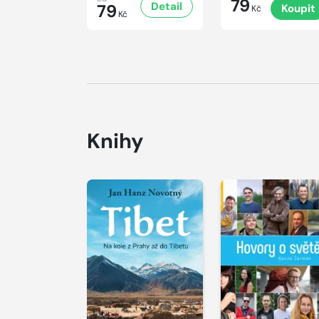
79
Detail
79
Koupit
Kč
Kč
Knihy