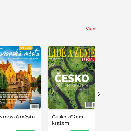
Více
Další
vropská města
Česko křížem
Manuál
krážem
nezávislé
cestovate