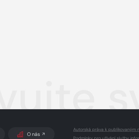
vujte s
Autorská práva k publikovaným 
O nás
Podmínky pro užívání služby info