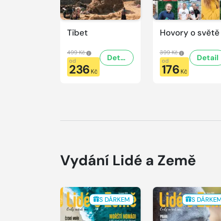
Tibet
Hovory o světě
499 Kč
399 Kč
Detail
Detail
od
od
236
176
Kč
Kč
Vydání Lidé a Země
S DÁRKEM
S DÁRKE