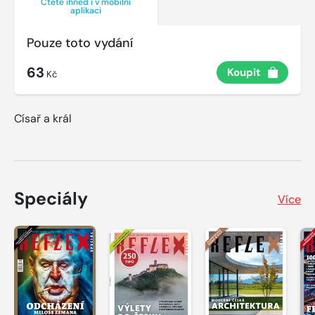
Čtěte ihned i v mobilní
aplikaci
Pouze toto vydání
63
Koupit
Kč
Císař a král
Speciály
Více