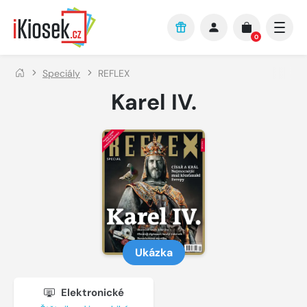
Přejít na hlavní obsah
0
Speciály
REFLEX
Karel IV.
Ukázka
Elektronické