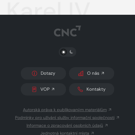
Karel IV.
PŘEPNOUT SVĚTLÝ/TMAVÝ REŽIM
Dotazy
O nás
VOP
Kontakty
Autorská práva k publikovaným materiálům
Podmínky pro užívání služby informační společnosti
Informace o zpracování osobních údajů
Jednotná kontaktní místa