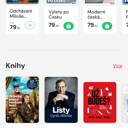
Odcházení
Výlety po
Moderní
Miloše
Česku
česká
Zemana
architektura
od
79
79
79
Kč
Kč
Kč
Knihy
Více