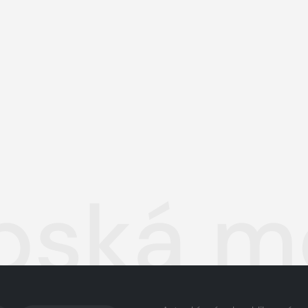
pská m