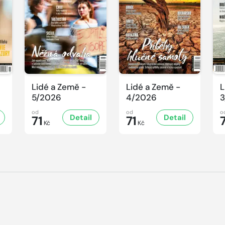
Lidé a Země -
Lidé a Země -
L
5/2026
4/2026
3
od
od
o
Detail
Detail
71
71
Kč
Kč