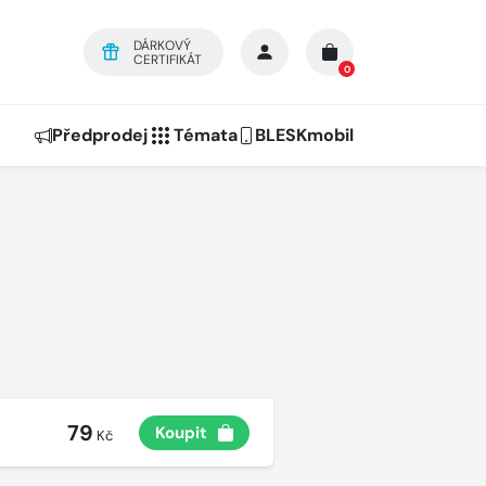
DÁRKOVÝ
CERTIFIKÁT
0
Předprodej
Témata
BLESKmobil
79
Koupit
Kč