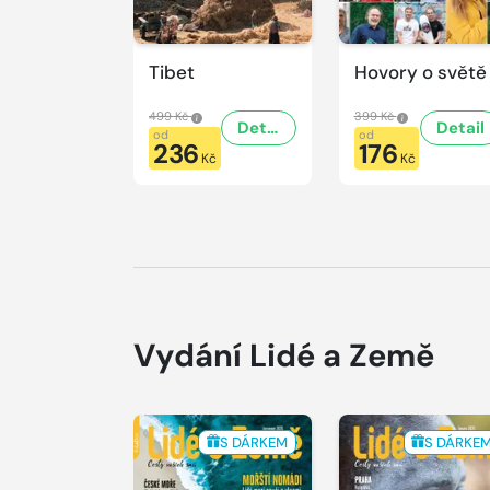
Tibet
Hovory o světě
499 Kč
399 Kč
Detail
Detail
od
od
236
176
Kč
Kč
Vydání Lidé a Země
S DÁRKEM
S DÁRKE