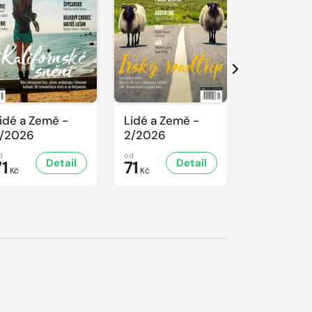
Další
idé a Země -
Lidé a Země -
Lidé a Ze
/2026
2/2026
1/2026
d
od
od
Detail
Detail
D
71
71
71
Kč
Kč
Kč