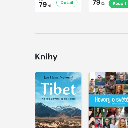
79
Detail
79
Koupit
Kč
Kč
Knihy