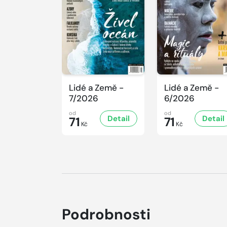
Lidé a Země -
Lidé a Země -
7/2026
6/2026
od
od
Detail
Detail
71
71
Kč
Kč
Podrobnosti