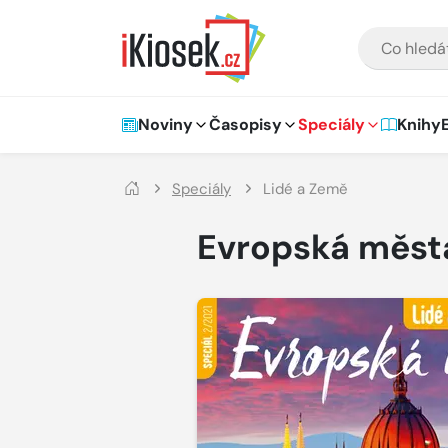
Přejít na hlavní obsah
VYHLEDÁVÁNÍ
Hlavní navigace
Noviny
Časopisy
Speciály
Knihy
Speciály
Lidé a Země
Evropská měst