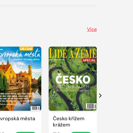
Více
Další
vropská města
Česko křížem
Manuál
krážem
nezávislé
cestovate