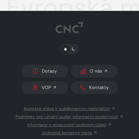
Evropská m
PŘEPNOUT SVĚTLÝ/TMAVÝ REŽIM
Dotazy
O nás
VOP
Kontakty
Autorská práva k publikovaným materiálům
Podmínky pro užívání služby informační společnosti
Informace o zpracování osobních údajů
Jednotná kontaktní místa