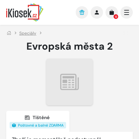
Přejít na hlavní obsah
0
Speciály
Evropská města 2
Tištěné
Poštovné a balné ZDARMA