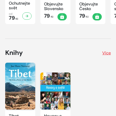
Ochutnejte
Objevujte
Objevujte
svět
Slovensko
Česko
od
79
79
79
Kč
Kč
Kč
Knihy
Více
Tibet
Hovory o