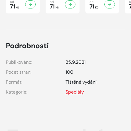
7/2026
6/2026
5/2026
od
od
od
71
71
71
Kč
Kč
Kč
Podrobnosti
Publikováno:
25.9.2021
Počet stran:
100
Formát:
Tištěné vydání
Kategorie:
Speciály