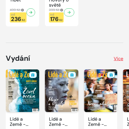
světě
499 Kč
399 Kč
od
od
236
176
Kč
Kč
Vydání
Více
Lidé a
Lidé a
Lidé a
Země -
Země -
Země -