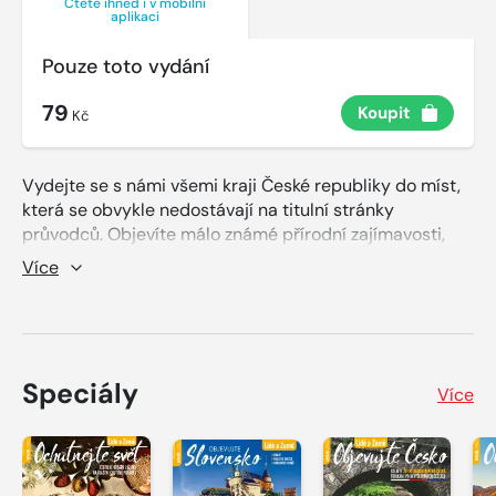
Čtěte ihned i v mobilní
aplikaci
Pouze toto vydání
79
Koupit
Kč
Vydejte se s námi všemi kraji České republiky do míst,
která se obvykle nedostávají na titulní stránky
průvodců. Objevíte málo známé přírodní zajímavosti,
hrady a tvrze nebo skanzeny, vykoupete se v rybnících,
Více
ochutnáte místní speciality, projedete se na kole nebo
vyrazíte pěšky na ohromující vyhlídky. Připomeneme ale
i poklady, které se neokoukají. Tenhle speciál časopisu
Lidé a Země je zkrátka pestrou mozaikou tipů pro vaše
výlety, která čeká, až se stane vaším věrným
Speciály
Více
průvodcem po krásách naší domoviny.