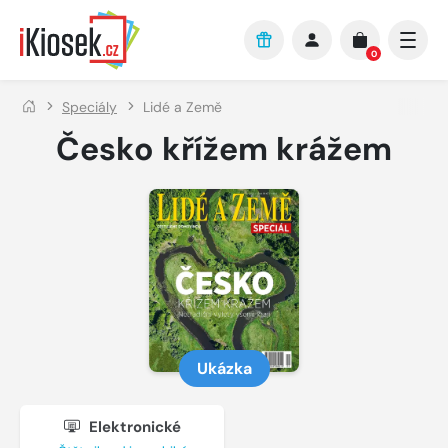
Přejít na hlavní obsah
0
Speciály
Lidé a Země
Česko křížem krážem
Ukázka
Elektronické