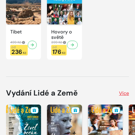
Tibet
Hovory o
světě
499 Kč
399 Kč
od
od
236
176
Kč
Kč
Vydání Lidé a Země
Více