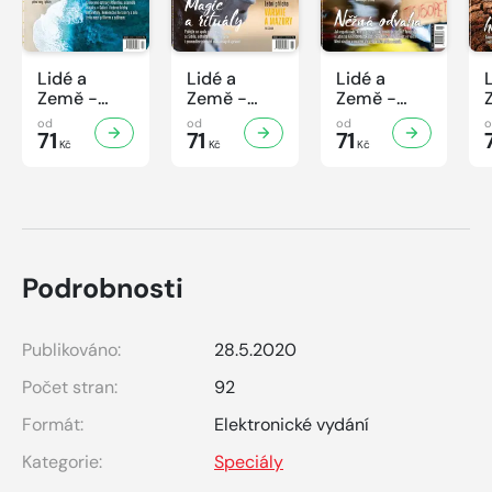
Lidé a
Lidé a
Lidé a
Země -
Země -
Země -
7/2026
6/2026
5/2026
od
od
od
71
71
71
Kč
Kč
Kč
Podrobnosti
Publikováno:
28.5.2020
Počet stran:
92
Formát:
Elektronické vydání
Kategorie:
Speciály