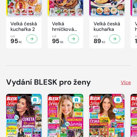
Velká česká
Velká
Velká česká
kuchařka 2
hrníčková
kuchařka
kuchařka II
od
od
od
95
95
89
Kč
Kč
Kč
Vydání BLESK pro ženy
Více