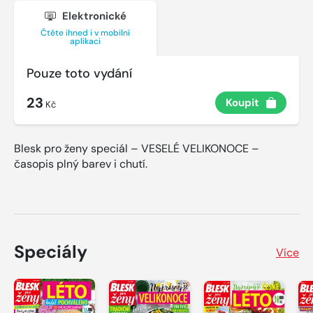
Elektronické
Čtěte ihned i v mobilní
aplikaci
Pouze toto vydání
23
Koupit
Kč
Blesk pro ženy speciál – VESELÉ VELIKONOCE –
časopis plný barev i chutí.
Speciály
Více