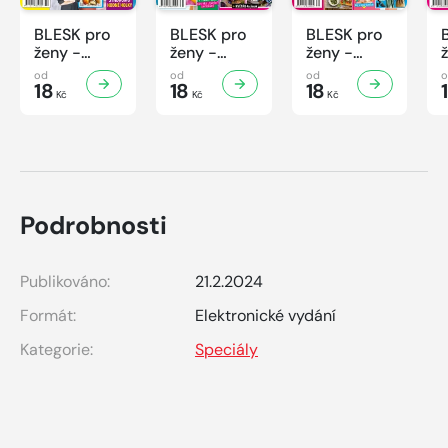
BLESK pro
BLESK pro
BLESK pro
ženy -
ženy -
ženy -
32/2026
31/2026
30/2026
od
od
od
18
18
18
Kč
Kč
Kč
Podrobnosti
Publikováno:
21.2.2024
Formát:
Elektronické vydání
Kategorie:
Speciály