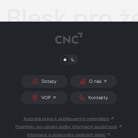
Blesk pro ž
PŘEPNOUT SVĚTLÝ/TMAVÝ REŽIM
Dotazy
O nás
VOP
Kontakty
Autorská práva k publikovaným materiálům
Podmínky pro užívání služby informační společnosti
Informace o zpracování osobních údajů