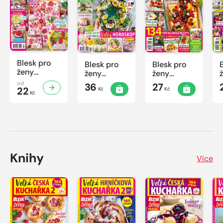
Blesk pro
Blesk pro
Blesk pro
ženy
ženy
ženy
speciál
speciál
speciál
od
36
27
č.2/2026
22
Kč
Kč
č.1/2026
č.2/2025
Kč
Knihy
Více