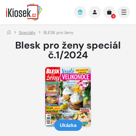
Přejít na hlavní obsah
0
Speciály
BLESK pro ženy
Blesk pro ženy speciál
č.1/2024
Ukázka