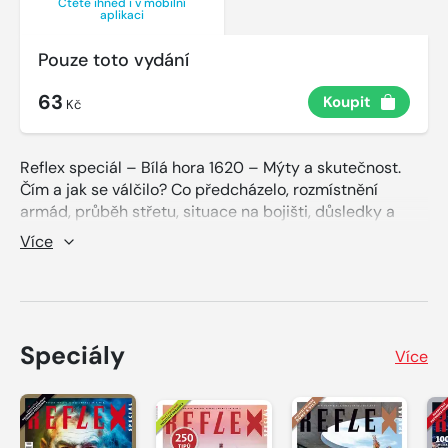
Čtěte ihned i v mobilní
aplikaci
Pouze toto vydání
63
Koupit
Kč
Reflex speciál – Bílá hora 1620 – Mýty a skutečnost.
Čím a jak se válčilo? Co předcházelo, rozmístnění
armád, průběh střetu, situace na bojišti, důsledky a
pozdější interpretace. Habsburské temno. Jaké vlastně
Více
bylo. Tři sta let českého utrpení a pokus o objektivní
zhodnocení.
Speciály
Více