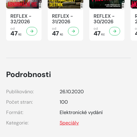
REFLEX -
REFLEX -
REFLEX -
32/2026
31/2026
30/2026
od
od
od
47
47
47
Kč
Kč
Kč
Podrobnosti
Publikováno:
26.10.2020
Počet stran:
100
Formát:
Elektronické vydání
Kategorie:
Speciály