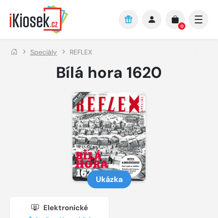
Přejít na hlavní obsah
0
Speciály
REFLEX
Bílá hora 1620
Ukázka
Elektronické