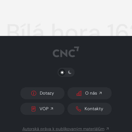
Bílá hora 1
PŘEPNOUT SVĚTLÝ/TMAVÝ REŽIM
Dotazy
O nás
VOP
Kontakty
Autorská práva k publikovaným materiálům