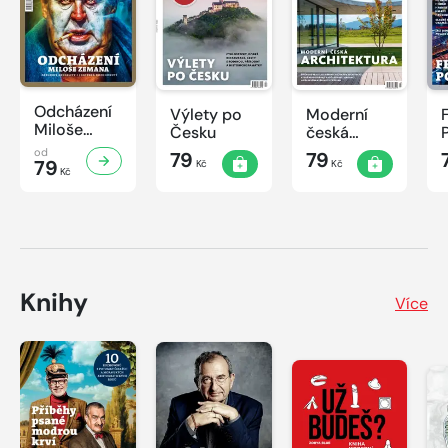
Odcházení
Výlety po
Moderní
Miloše
Česku
česká
Zemana
architektura
od
79
79
79
Kč
Kč
Kč
Knihy
Více