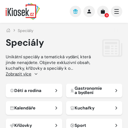
Přejít na hlavní obsah
0
Speciály
Speciály
Unikátní speciály a tematická vydání, která
jinde nenajdete. Objevte exkluzivní obsah,
kuchařky, křížovky a speciály k o
...
Zobrazit více
Gastronomie
Děti a rodina
a bydlení
Kalendáře
Kuchařky
Křížovky
Sport