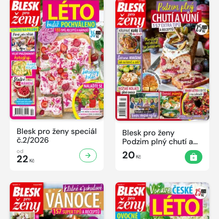
Blesk pro ženy speciál
Blesk pro ženy
č.2/2026
Podzim plný chutí a
vůní
od
20
22
Kč
Kč