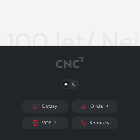
100 let/ Ne
PŘEPNOUT SVĚTLÝ/TMAVÝ REŽIM
Dotazy
O nás
VOP
Kontakty