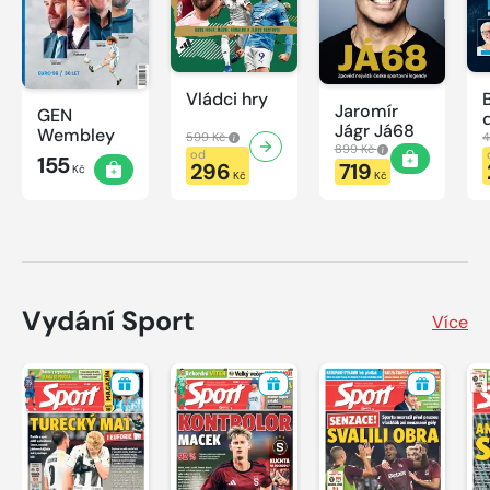
Vládci hry
Jaromír
GEN
Jágr Já68
Wembley
599 Kč
4
899 Kč
od
155
296
719
Kč
Kč
Kč
Vydání Sport
Více