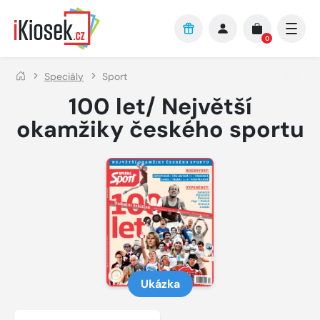
Přejít na hlavní obsah
0
Speciály
Sport
100 let/ Největší
okamžiky českého sportu
Ukázka