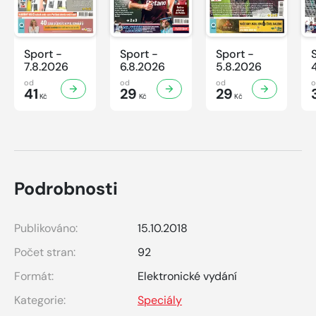
Sport -
Sport -
Sport -
7.8.2026
6.8.2026
5.8.2026
od
od
od
41
29
29
Kč
Kč
Kč
Podrobnosti
Publikováno:
15.10.2018
Počet stran:
92
Formát:
Elektronické vydání
Kategorie:
Speciály