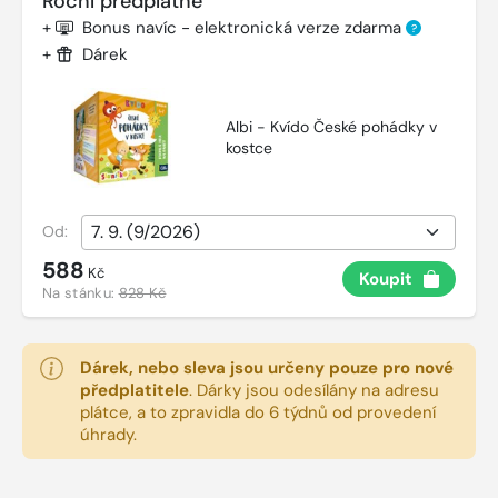
Roční předplatné
+
Bonus navíc - elektronická verze zdarma
?
+
Dárek
Albi - Kvído České pohádky v
kostce
Od:
588
Kč
Koupit
Na stánku:
828 Kč
Dárek, nebo sleva jsou určeny pouze pro nové
předplatitele
.
Dárky jsou odesílány na adresu
plátce, a to zpravidla do 6 týdnů od provedení
úhrady.