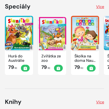
Speciály
Více
Hurá do
Zvířátka ze
Školka na
Austrálie
zoo
doma Nauč
se hodiny
79
79
79
Kč
Kč
Kč
Knihy
Více