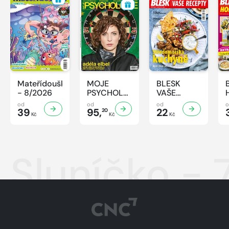
Mateřídouška
MOJE
BLESK
- 8/2026
PSYCHOLOGIE
VAŠE
- 8/2026
RECEPTY -
od
od
od
39
95,
8/2026
22
20
Kč
Kč
Kč
Sluníčko - 