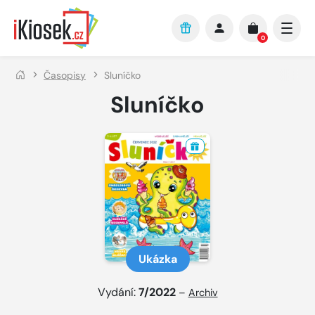
Přejít na hlavní obsah
0
Časopisy
Sluníčko
Sluníčko
Ukázka
Vydání:
7/2022
–
Archiv