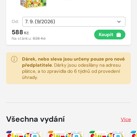
Od:
588
Kč
Koupit
Na stánku:
828 Kč
Dárek, nebo sleva jsou určeny pouze pro nové
předplatitele
.
Dárky jsou odesílány na adresu
plátce, a to zpravidla do 6 týdnů od provedení
úhrady.
Všechna vydání
Více