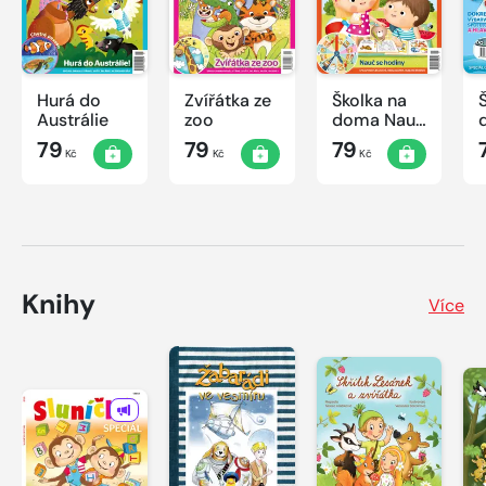
Hurá do
Zvířátka ze
Školka na
Austrálie
zoo
doma Nauč
se hodiny
79
79
79
Kč
Kč
Kč
Knihy
Více