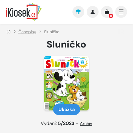
Přejít na hlavní obsah
0
Časopisy
Sluníčko
Sluníčko
Ukázka
Vydání:
5/2023
–
Archiv