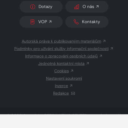
Dotazy
O nás
VOP
Kontakty
Autorská práva k publikovaným materiálům
Podmínky pro užívání služby informační společnosti
Informace o zpracování osobních údajů
Jednotná kontaktní místa
Cookies
Nastavení soukromí
Inzerce
Redakce
© 2026 Copyright
CZECH NEWS CENTER a.s.
a dodavatelé
obsahu
Vysázeno
Grand IT s.r.o.