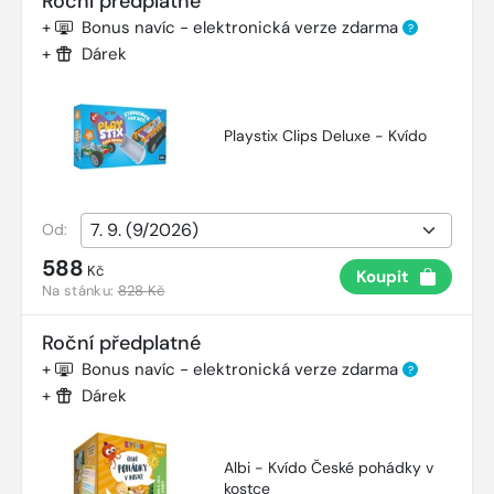
Roční předplatné
+
Bonus navíc - elektronická verze zdarma
?
+
Dárek
Playstix Clips Deluxe - Kvído
Od:
588
Kč
Koupit
Na stánku:
828 Kč
Roční předplatné
+
Bonus navíc - elektronická verze zdarma
?
+
Dárek
Albi - Kvído České pohádky v
kostce