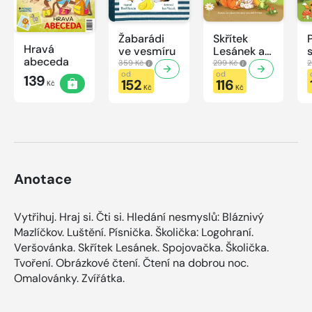
Žabarádi
Skřítek
Hravá
ve vesmíru
Lesánek a
abeceda
zvířátka
359 Kč
299 Kč
2
od
od
139
152
116
Kč
Kč
Kč
Anotace
Vytřihuj. Hraj si. Čti si. Hledání nesmyslů: Bláznivý
Mazlíčkov. Luštění. Písnička. Školička: Logohraní.
Veršovánka. Skřítek Lesánek. Spojovačka. Školička.
Tvoření. Obrázkové čtení. Čtení na dobrou noc.
Omalovánky. Zvířátka.