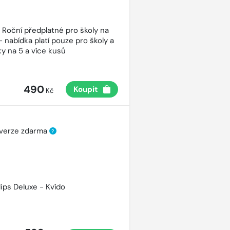
- Roční předplatné pro školy na
- nabídka platí pouze pro školy a
y na 5 a více kusů
490
Koupit
Kč
 verze zdarma
?
lips Deluxe - Kvído