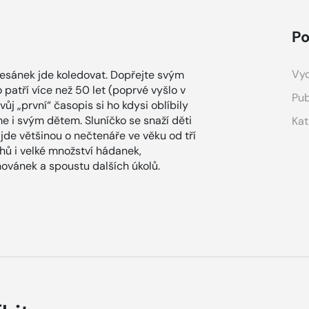
Po
Vyd
 Lesánek jde koledovat. Dopřejte svým
 patří více než 50 let (poprvé vyšlo v
Pub
ůj „první“ časopis si ho kdysi oblíbily
 i svým dětem. Sluníčko se snaží děti
Kat
e jde většinou o nečtenáře ve věku od tří
hů i velké množství hádanek,
ovánek a spoustu dalších úkolů.