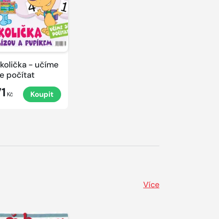
količka - učíme
e počítat
71
Koupit
Kč
Více