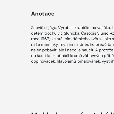
Anotace
Zacvič si jógu. Vyrob si krabičku na vajíčko.
dětem trochu víc Sluníčka. Časopis Sluníč¬ko
roce 1967) ke stálicím dětského světa. Jako sv
naše maminky, my sami a dnes ho předčítáme
nejen pobavit, ale i něco je naučit. A protož
do šesti let – přináší kromě zábavných příbě
doplňovaček, hlavolamů, omalovánek, vystřih