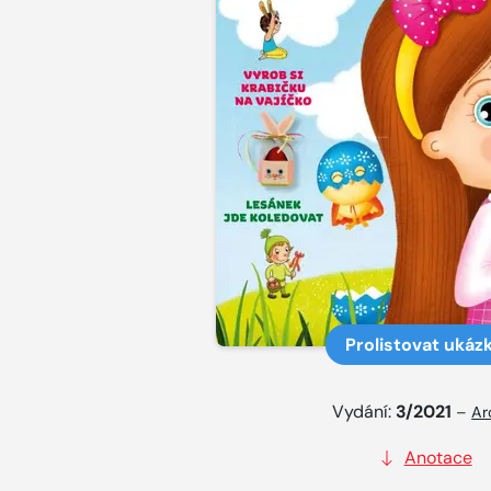
Prolistovat ukáz
Vydání:
3/2021
–
Ar
Anotace