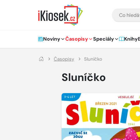
Přejít na hlavní obsah
VYHLEDÁVÁNÍ
Hlavní navigace
Noviny
Časopisy
Speciály
Knihy
Časopisy
Sluníčko
Sluníčko