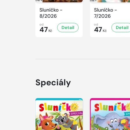
Sluníčko -
Sluníčko -
8/2026
7/2026
od
od
Detail
Detail
47
47
Kč
Kč
Speciály