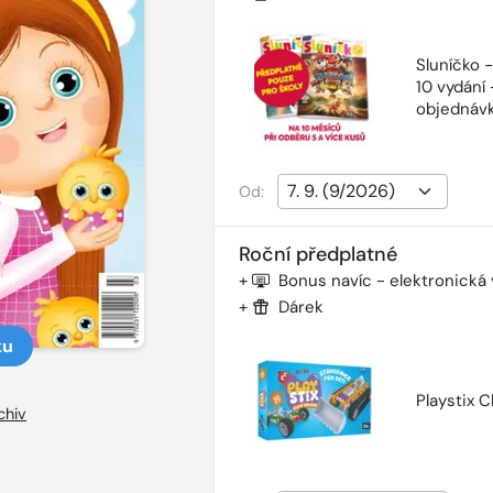
Sluníčko 
10 vydání 
objednávk
Od:
Roční předplatné
+
Bonus navíc - elektronická
+
Dárek
ku
Playstix C
chiv