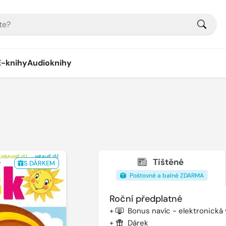
E-knihy
Audioknihy
Tištěné
S DÁRKEM
Poštovné a balné ZDARMA
Roční předplatné
+
Bonus navíc - elektronická
+
Dárek