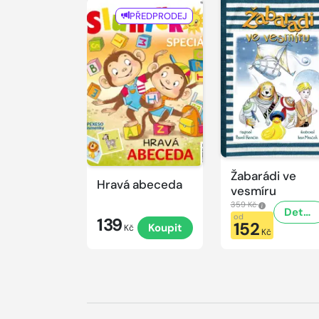
PŘEDPRODEJ
Žabarádi ve
Hravá abeceda
vesmíru
359 Kč
Detail
od
139
152
Koupit
Kč
Kč