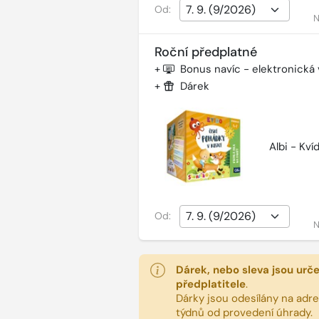
Od:
N
Roční předplatné
+
Bonus navíc - elektronická
+
Dárek
Albi - Kv
Od:
N
Dárek, nebo sleva jsou urč
předplatitele
.
Dárky jsou odesílány na adres
týdnů od provedení úhrady.