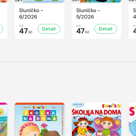
Sluníčko -
Sluníčko -
S
6/2026
5/2026
od
od
o
Detail
Detail
47
47
Kč
Kč