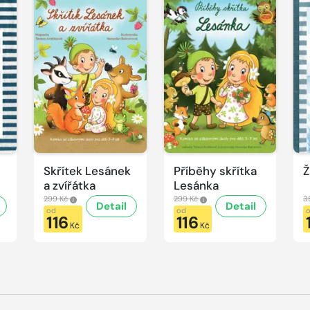
Skřítek Lesánek
Příběhy skřítka
Ž
a zvířátka
Lesánka
299 Kč
299 Kč
3
Detail
Detail
od
od
116
116
Kč
Kč