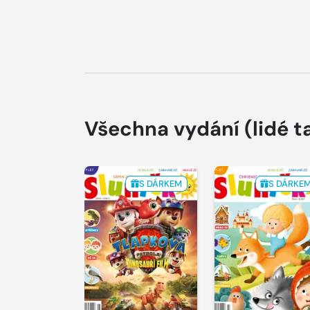
Všechna vydání
(lidé t
S DÁRKEM
S DÁRKE