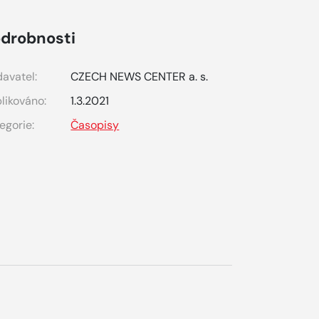
drobnosti
avatel:
CZECH NEWS CENTER a. s.
likováno:
1.3.2021
egorie:
Časopisy