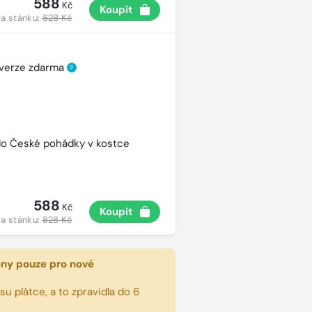
588
Kč
Koupit
a stánku:
828 Kč
 verze zdarma
?
ído České pohádky v kostce
588
Kč
Koupit
a stánku:
828 Kč
eny pouze pro nové
u plátce, a to zpravidla do 6