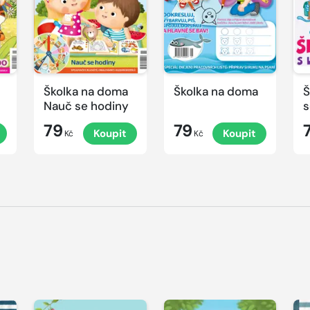
Školka na doma
Školka na doma
Š
Nauč se hodiny
s
79
79
Koupit
Koupit
Kč
Kč