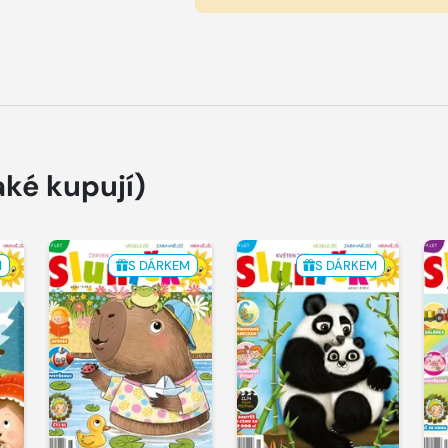
aké kupují)
M
S DÁRKEM
S DÁRKEM