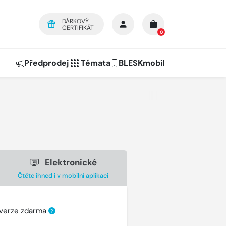
DÁRKOVÝ
CERTIFIKÁT
0
Předprodej
Témata
BLESKmobil
Elektronické
Čtěte ihned i v mobilní aplikaci
 verze zdarma
?