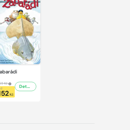
abarádi
59 Kč
Detail
od
152
Kč