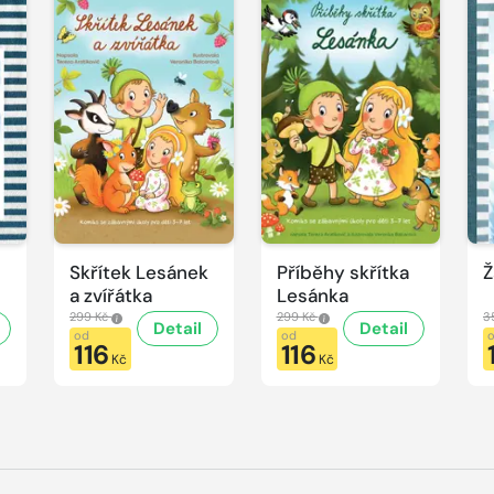
Skřítek Lesánek
Příběhy skřítka
Ž
a zvířátka
Lesánka
299 Kč
299 Kč
3
Detail
Detail
od
od
116
116
Kč
Kč