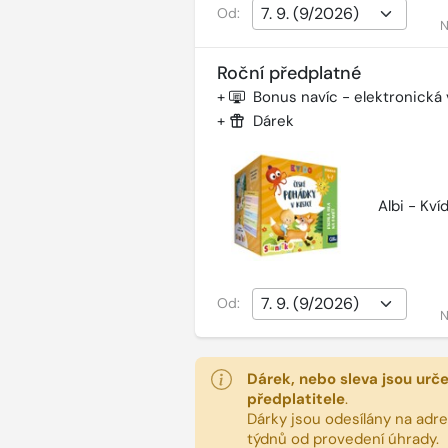
Od:
N
Roční předplatné
+
Bonus navíc - elektronická
+
Dárek
Albi - Kv
Od:
N
Dárek, nebo sleva jsou urč
předplatitele
.
Dárky jsou odesílány na adres
týdnů od provedení úhrady.