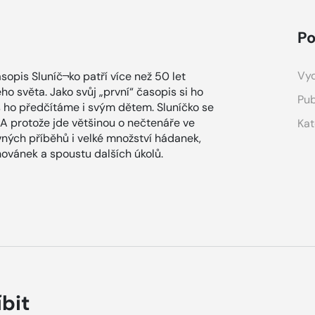
Po
Vyd
opis Sluníč¬ko patří více než 50 let
ho světa. Jako svůj „první“ časopis si ho
Pub
s ho předčítáme i svým dětem. Sluníčko se
t. A protože jde většinou o nečtenáře ve
Kat
avných příběhů i velké množství hádanek,
ovánek a spoustu dalších úkolů.
íbit