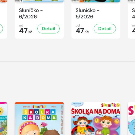
Sluníčko -
Sluníčko -
S
6/2026
5/2026
od
od
o
Detail
Detail
47
47
Kč
Kč