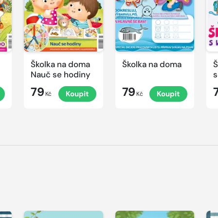
Školka na doma
Školka na doma
Š
Nauč se hodiny
s
79
79
Koupit
Koupit
Kč
Kč