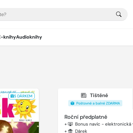
E-knihy
Audioknihy
Tištěné
S DÁRKEM
Poštovné a balné ZDARMA
Roční předplatné
+
Bonus navíc - elektronická
+
Dárek