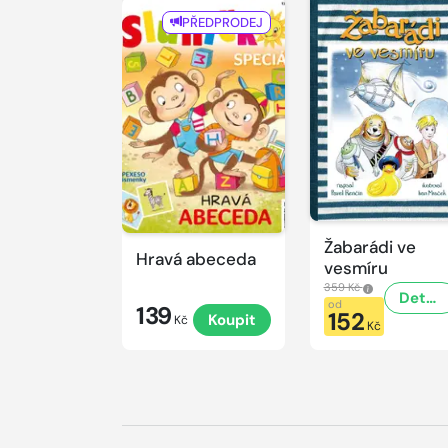
PŘEDPRODEJ
Žabarádi ve
Hravá abeceda
vesmíru
359 Kč
Detail
od
139
152
Koupit
Kč
Kč