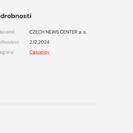
drobnosti
avatel:
CZECH NEWS CENTER a. s.
likováno:
2.12.2024
egorie:
Časopisy