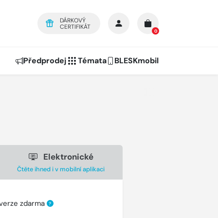
DÁRKOVÝ
CERTIFIKÁT
0
Předprodej
Témata
BLESKmobil
Elektronické
Čtěte ihned i v mobilní aplikaci
 verze zdarma
?