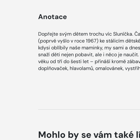
Anotace
Dopřejte svým dětem trochu víc Sluníčka. Čas
(poprvé vyšlo v roce 1967) ke stálicím dětské
kdysi oblíbily naše maminky, my sami a dne
snaží děti nejen pobavit, ale i něco je nauči
věku od tří do šesti let – přináší kromě záb
doplňovaček, hlavolamů, omalovánek, vystřih
Mohlo by se vám také l