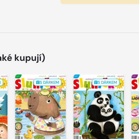
aké kupují)
M
S DÁRKEM
S DÁRKEM