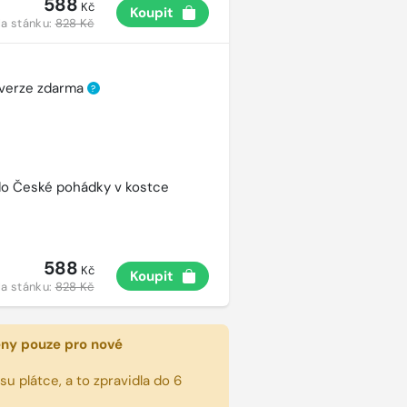
588
Kč
Koupit
a stánku:
828 Kč
 verze zdarma
?
ído České pohádky v kostce
588
Kč
Koupit
a stánku:
828 Kč
eny pouze pro nové
u plátce, a to zpravidla do 6