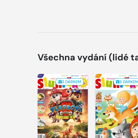
Všechna vydání
(lidé t
S DÁRKEM
S DÁRKE