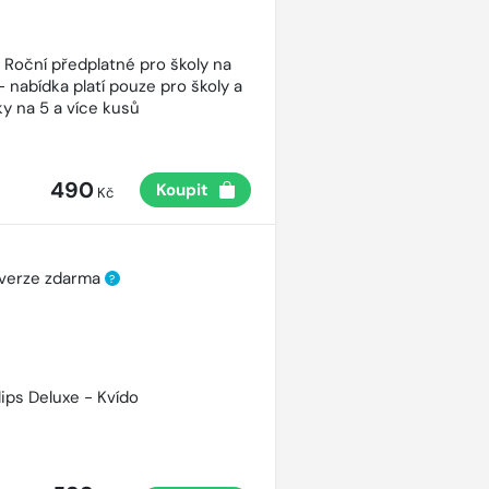
- Roční předplatné pro školy na
- nabídka platí pouze pro školy a
y na 5 a více kusů
490
Koupit
Kč
 verze zdarma
?
lips Deluxe - Kvído