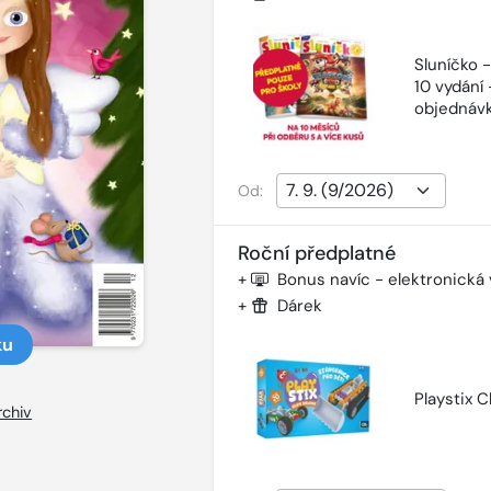
Sluníčko 
10 vydání 
objednávk
Od:
Roční předplatné
+
Bonus navíc - elektronická
+
Dárek
ku
Playstix C
rchiv