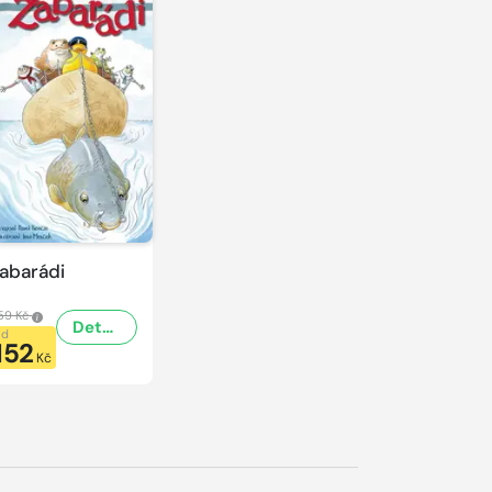
abarádi
59 Kč
Detail
od
152
Kč