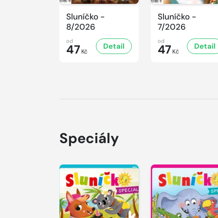
Sluníčko -
Sluníčko -
8/2026
7/2026
od
od
Detail
Detail
47
47
Kč
Kč
Speciály