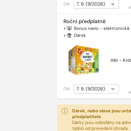
Od:
N
Roční předplatné
+
Bonus navíc - elektronická
+
Dárek
Albi - Kv
Od:
N
Dárek, nebo sleva jsou urč
předplatitele
.
Dárky jsou odesílány na adres
týdnů od provedení úhrady.