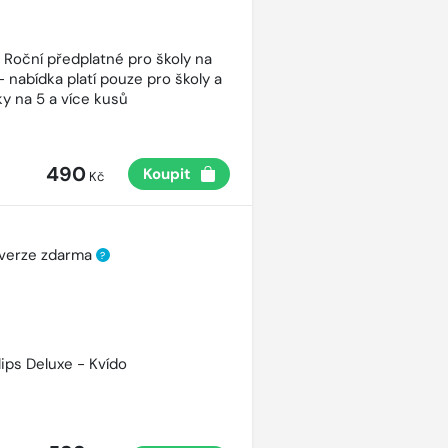
- Roční předplatné pro školy na
- nabídka platí pouze pro školy a
y na 5 a více kusů
490
Koupit
Kč
 verze zdarma
?
lips Deluxe - Kvído