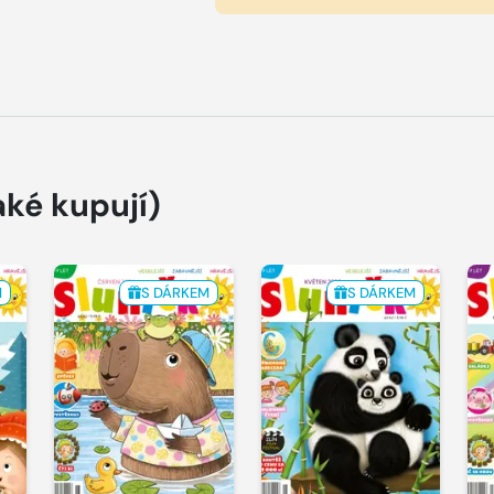
aké kupují)
M
S DÁRKEM
S DÁRKEM