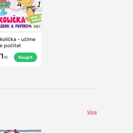
količka - učíme
e počítat
71
Koupit
Kč
Více