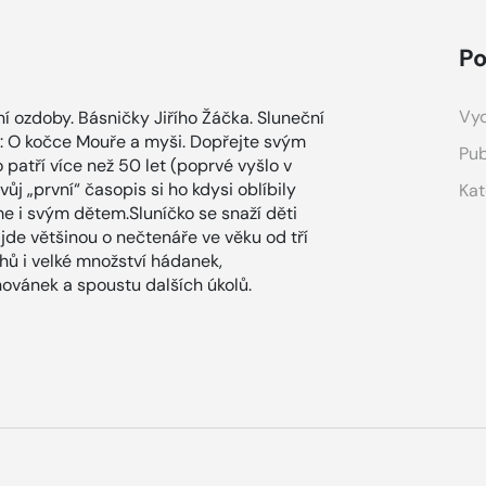
Po
Vyd
í ozdoby. Básničky Jiřího Žáčka. Sluneční
vé: O kočce Mouře a myši. Dopřejte svým
Pub
 patří více než 50 let (poprvé vyšlo v
ůj „první“ časopis si ho kdysi oblíbily
Kat
 i svým dětem.Sluníčko se snaží děti
e jde většinou o nečtenáře ve věku od tří
hů i velké množství hádanek,
ovánek a spoustu dalších úkolů.