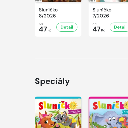
Sluníčko -
Sluníčko -
8/2026
7/2026
od
od
Detail
Detail
47
47
Kč
Kč
Speciály