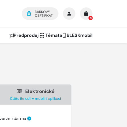
DÁRKOVÝ
CERTIFIKÁT
0
Předprodej
Témata
BLESKmobil
Elektronické
Čtěte ihned i v mobilní aplikaci
 verze zdarma
?