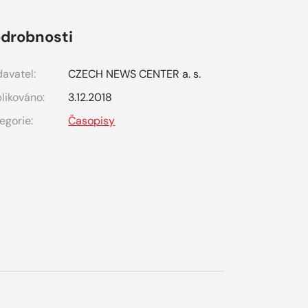
drobnosti
avatel:
CZECH NEWS CENTER a. s.
likováno:
3.12.2018
egorie:
Časopisy