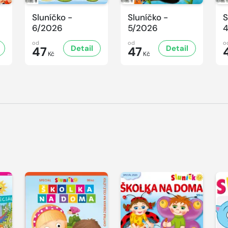
Sluníčko -
Sluníčko -
S
6/2026
5/2026
od
od
o
Detail
Detail
47
47
Kč
Kč