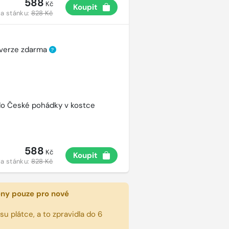
588
Kč
Koupit
a stánku:
828 Kč
 verze zdarma
?
ído České pohádky v kostce
588
Kč
Koupit
a stánku:
828 Kč
eny pouze pro nové
u plátce, a to zpravidla do 6