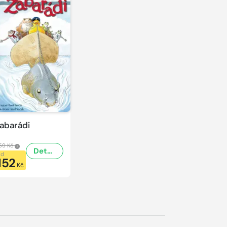
abarádi
59 Kč
Detail
od
152
Kč