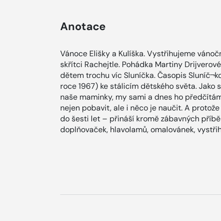
Anotace
Vánoce Elišky a Kulíška. Vystřihujeme vánočn
skřítci Rachejtle. Pohádka Martiny Drijvero
dětem trochu víc Sluníčka. Časopis Sluníč¬ko
roce 1967) ke stálicím dětského světa. Jako sv
naše maminky, my sami a dnes ho předčítáme
nejen pobavit, ale i něco je naučit. A protož
do šesti let – přináší kromě zábavných příbě
doplňovaček, hlavolamů, omalovánek, vystřih