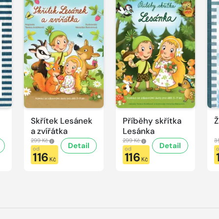
Skřítek Lesánek
Příběhy skřítka
Ž
a zvířátka
Lesánka
299 Kč
299 Kč
3
Detail
Detail
od
od
116
116
Kč
Kč