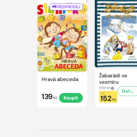
PŘEDPRODEJ
Žabarádi ve
Hravá abeceda
vesmíru
359 Kč
Detail
od
139
152
Koupit
Kč
Kč