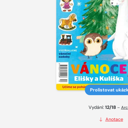
Prolistovat ukáz
Vydání:
12/18
–
Arc
Anotace