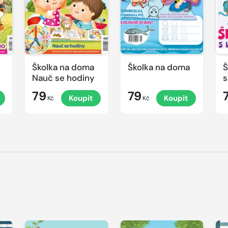
Školka na doma
Školka na doma
Š
Nauč se hodiny
s
79
79
Koupit
Koupit
Kč
Kč