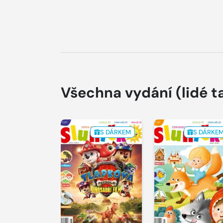
Všechna vydání
(lidé t
S DÁRKEM
S DÁRKE