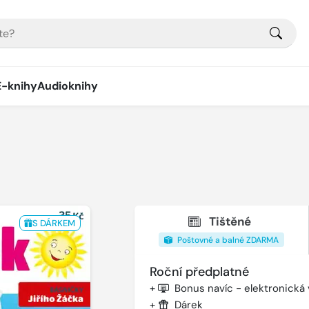
E-knihy
Audioknihy
Tištěné
S DÁRKEM
Poštovné a balné ZDARMA
Roční předplatné
+
Bonus navíc - elektronická
+
Dárek