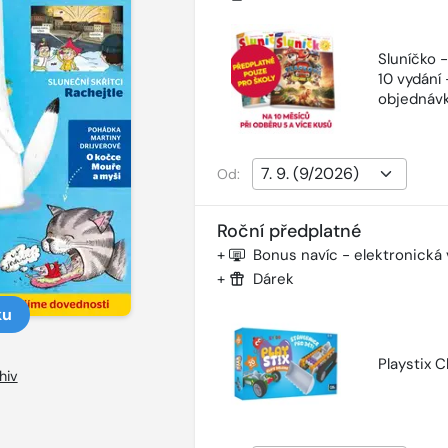
Sluníčko 
10 vydání 
objednávk
Od:
Roční předplatné
+
Bonus navíc - elektronická
+
Dárek
ku
Playstix C
hiv