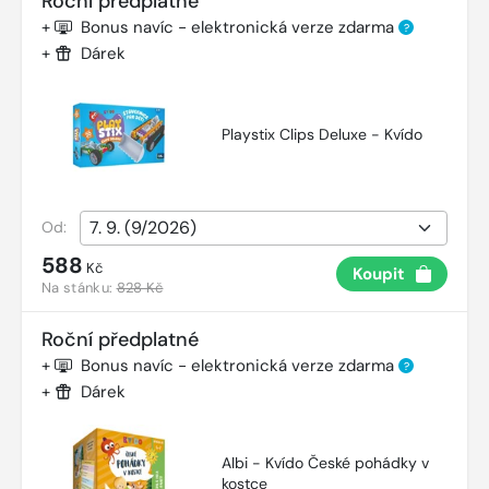
Roční předplatné
+
Bonus navíc - elektronická verze zdarma
?
+
Dárek
Playstix Clips Deluxe - Kvído
Od:
588
Kč
Koupit
Na stánku:
828 Kč
Roční předplatné
+
Bonus navíc - elektronická verze zdarma
?
+
Dárek
Albi - Kvído České pohádky v
kostce