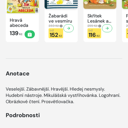
Žabarádi
Skřítek
Hravá
ve vesmíru
Lesánek a
abeceda
zvířátka
359 Kč
299 Kč
2
od
od
139
152
116
Kč
Kč
Kč
Anotace
Veselejší. Zábavnější. Hravější. Hledej nesmysly.
Hudební nástroje. Mikulášská vystřihovánka. Logohraní.
Obrázkové čtení. Prosvětlovačka.
Podrobnosti