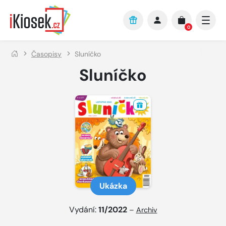
Přejít na hlavní obsah
0
Časopisy
Sluníčko
Sluníčko
Ukázka
Vydání:
11/2022
–
Archiv