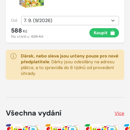
Od:
588
Kč
Koupit
Na stánku:
828 Kč
Dárek, nebo sleva jsou určeny pouze pro nové
předplatitele
.
Dárky jsou odesílány na adresu
plátce, a to zpravidla do 6 týdnů od provedení
úhrady.
Všechna vydání
Více