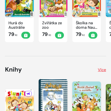
Hurá do
Zvířátka ze
Školka na
Austrálie
zoo
doma Nauč
se hodiny
79
79
79
Kč
Kč
Kč
Knihy
Více