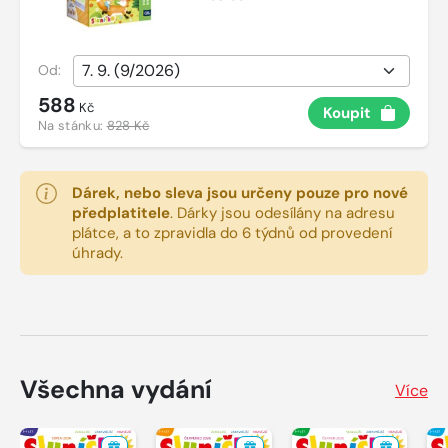
Od:
588
Kč
Koupit
Na stánku:
828 Kč
Dárek, nebo sleva jsou určeny pouze pro nové
předplatitele
.
Dárky jsou odesílány na adresu
plátce, a to zpravidla do 6 týdnů od provedení
úhrady.
Všechna vydání
Více