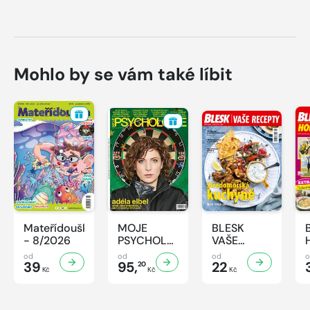
Mohlo by se vám také líbit
Mateřídouška
MOJE
BLESK
- 8/2026
PSYCHOLOGIE
VAŠE
- 8/2026
RECEPTY -
od
od
od
39
95,
8/2026
22
20
Kč
Kč
Kč