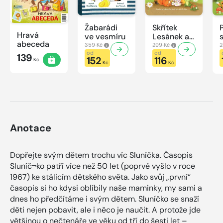
Žabarádi
Skřítek
Hravá
ve vesmíru
Lesánek a
abeceda
zvířátka
359 Kč
299 Kč
2
od
od
139
152
116
Kč
Kč
Kč
Anotace
Dopřejte svým dětem trochu víc Sluníčka. Časopis
Sluníč¬ko patří více než 50 let (poprvé vyšlo v roce
1967) ke stálicím dětského světa. Jako svůj „první“
časopis si ho kdysi oblíbily naše maminky, my sami a
dnes ho předčítáme i svým dětem. Sluníčko se snaží
děti nejen pobavit, ale i něco je naučit. A protože jde
většinou o nečtenáře ve věku od tří do šesti let –