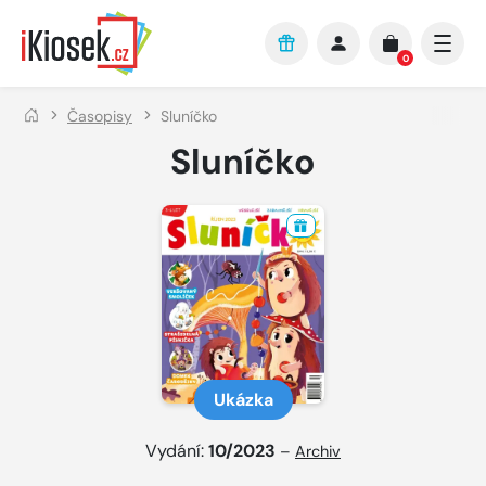
Přejít na hlavní obsah
0
Časopisy
Sluníčko
Sluníčko
Ukázka
Vydání:
10/2023
–
Archiv