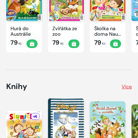
Hurá do
Zvířátka ze
Školka na
Austrálie
zoo
doma Nauč
se hodiny
79
79
79
Kč
Kč
Kč
Knihy
Více