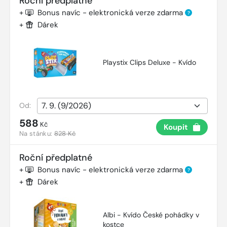
Roční předplatné
+
Bonus navíc - elektronická verze zdarma
?
+
Dárek
Playstix Clips Deluxe - Kvído
Od:
588
Kč
Koupit
Na stánku:
828 Kč
Roční předplatné
+
Bonus navíc - elektronická verze zdarma
?
+
Dárek
Albi - Kvído České pohádky v
kostce