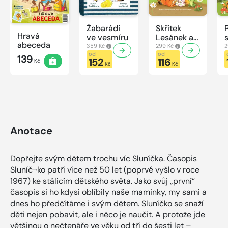
Žabarádi
Skřítek
Hravá
ve vesmíru
Lesánek a
abeceda
zvířátka
359 Kč
299 Kč
2
od
od
139
152
116
Kč
Kč
Kč
Anotace
Dopřejte svým dětem trochu víc Sluníčka. Časopis
Sluníč¬ko patří více než 50 let (poprvé vyšlo v roce
1967) ke stálicím dětského světa. Jako svůj „první“
časopis si ho kdysi oblíbily naše maminky, my sami a
dnes ho předčítáme i svým dětem. Sluníčko se snaží
děti nejen pobavit, ale i něco je naučit. A protože jde
většinou o nečtenáře ve věku od tří do šesti let –