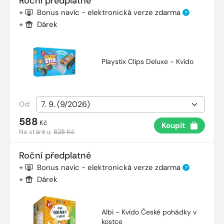
Roční předplatné
+
Bonus navíc - elektronická verze zdarma
?
+
Dárek
Playstix Clips Deluxe - Kvído
Od:
588
Kč
Koupit
Na stánku:
828 Kč
Roční předplatné
+
Bonus navíc - elektronická verze zdarma
?
+
Dárek
Albi - Kvído České pohádky v
kostce