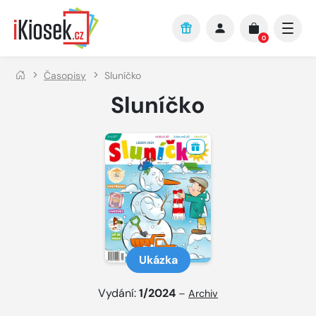
Přejít na hlavní obsah
0
Časopisy
Sluníčko
Sluníčko
Ukázka
Vydání:
1/2024
–
Archiv