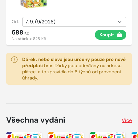
Od:
588
Kč
Koupit
Na stánku:
828 Kč
Dárek, nebo sleva jsou určeny pouze pro nové
předplatitele
.
Dárky jsou odesílány na adresu
plátce, a to zpravidla do 6 týdnů od provedení
úhrady.
Všechna vydání
Více