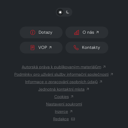
PŘEPNOUT SVĚTLÝ/TMAVÝ REŽIM
Dotazy
O nás
VOP
Kontakty
Autorská práva k publikovaným materiálům
Podmínky pro užívání služby informační společnosti
Informace o zpracování osobních údajů
Jednotná kontaktní místa
Cookies
Nastavení soukromí
Inzerce
Redakce