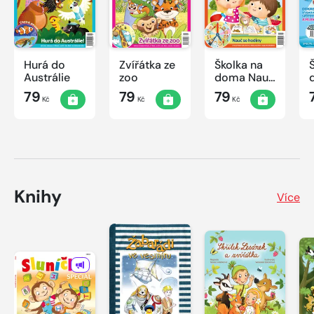
Hurá do
Zvířátka ze
Školka na
Austrálie
zoo
doma Nauč
se hodiny
79
79
79
Kč
Kč
Kč
Knihy
Více