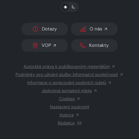
PŘEPNOUT SVĚTLÝ/TMAVÝ REŽIM
Dotazy
O nás
VOP
Kontakty
Autorská práva k publikovaným materiálům
Podmínky pro užívání služby informační společnosti
Informace o zpracování osobních údajů
Jednotná kontaktní místa
Cookies
Nastavení soukromí
Inzerce
Redakce