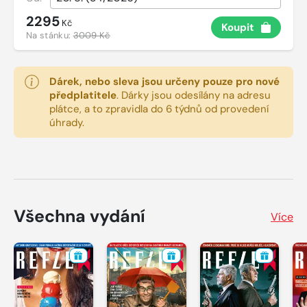
2295
Kč
Koupit
Na stánku:
3009 Kč
Dárek, nebo sleva jsou určeny pouze pro nové
předplatitele
.
Dárky jsou odesílány na adresu
plátce, a to zpravidla do 6 týdnů od provedení
úhrady.
Všechna vydání
Více