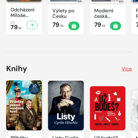
Odcházení
Výlety po
Moderní
Miloše
Česku
česká
Zemana
architektura
od
79
79
79
Kč
Kč
Kč
Knihy
Více
Příběhy
Listy Cyrila
Už budeš?