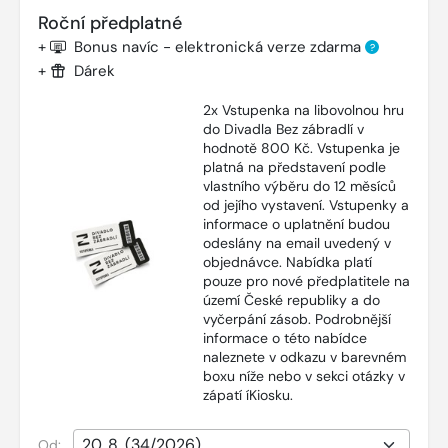
Roční předplatné
+
Bonus navíc - elektronická verze zdarma
?
+
Dárek
2x Vstupenka na libovolnou hru
do Divadla Bez zábradlí v
hodnotě 800 Kč. Vstupenka je
platná na představení podle
vlastního výběru do 12 měsíců
od jejího vystavení. Vstupenky a
informace o uplatnění budou
odeslány na email uvedený v
objednávce. Nabídka platí
pouze pro nové předplatitele na
území České republiky a do
vyčerpání zásob. Podrobnější
informace o této nabídce
naleznete v odkazu v barevném
boxu níže nebo v sekci otázky v
zápatí íKiosku.
Od: