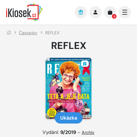
Přejít na hlavní obsah
0
Časopisy
REFLEX
REFLEX
Ukázka
Vydání:
9/2019
–
Archiv