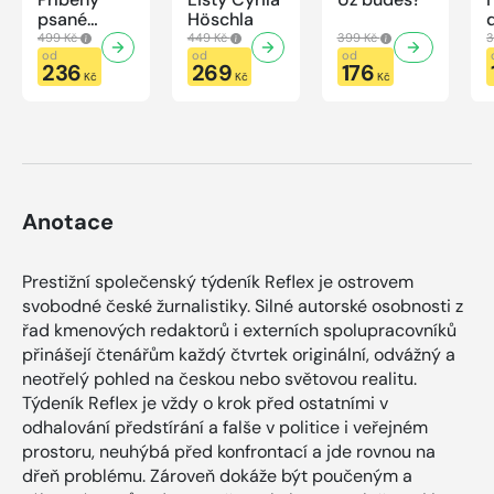
psané
Höschla
modrou
499 Kč
449 Kč
399 Kč
3
krví
od
od
od
236
269
176
Kč
Kč
Kč
Anotace
Prestižní společenský týdeník Reflex je ostrovem
svobodné české žurnalistiky. Silné autorské osobnosti z
řad kmenových redaktorů i externích spolupracovníků
přinášejí čtenářům každý čtvrtek originální, odvážný a
neotřelý pohled na českou nebo světovou realitu.
Týdeník Reflex je vždy o krok před ostatními v
odhalování předstírání a falše v politice i veřejném
prostoru, neuhýbá před konfrontací a jde rovnou na
dřeň problému. Zároveň dokáže být poučeným a