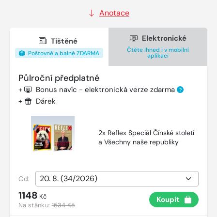
Anotace
Elektronické
Tištěné
Čtěte ihned i v mobilní
Poštovné a balné ZDARMA
aplikaci
Půlroční předplatné
+
Bonus navíc - elektronická verze zdarma
?
+
Dárek
2x Reflex Speciál Čínské století
a Všechny naše republiky
Od:
1148
Kč
Koupit
Na stánku:
1534 Kč