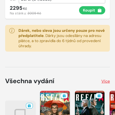
2295
Kč
Koupit
Na stánku:
3009 Kč
Dárek, nebo sleva jsou určeny pouze pro nové
předplatitele
.
Dárky jsou odesílány na adresu
plátce, a to zpravidla do 6 týdnů od provedení
úhrady.
Všechna vydání
Více