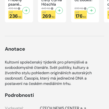
psané
Höschla
modrou
499 Kč
449 Kč
399 Kč
3
krví
od
od
od
236
269
176
Kč
Kč
Kč
Anotace
Kultovní společenský týdeník pro přemýšlivé a
svobodomyslné čtenáře. Svět politiky, kultury a
životního stylu pohledem originálních autorských
osobností. Časopis, který má jedinečné DNA a
postavení na českém mediálním trhu.
Podrobnosti
Vydavatel:
CZECH NEWS CENTER a. s.