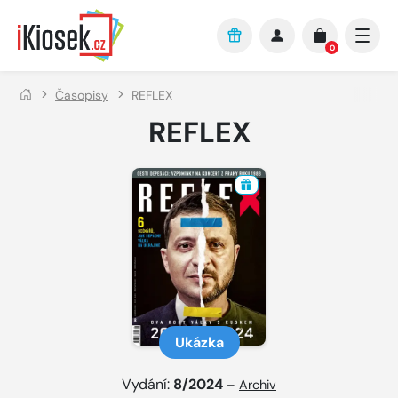
Přejít na hlavní obsah
0
Časopisy
REFLEX
REFLEX
Ukázka
Vydání:
8/2024
–
Archiv