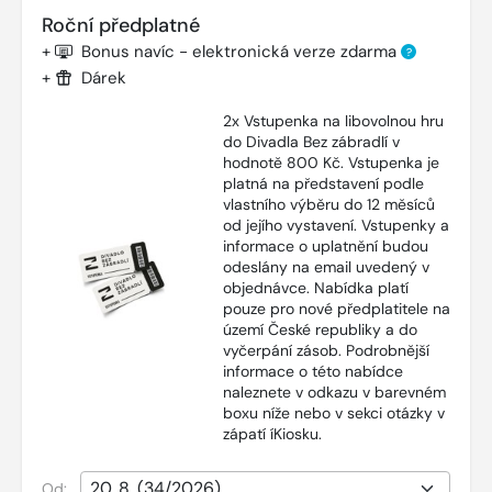
Roční předplatné
+
Bonus navíc - elektronická verze zdarma
?
+
Dárek
2x Vstupenka na libovolnou hru
do Divadla Bez zábradlí v
hodnotě 800 Kč. Vstupenka je
platná na představení podle
vlastního výběru do 12 měsíců
od jejího vystavení. Vstupenky a
informace o uplatnění budou
odeslány na email uvedený v
objednávce. Nabídka platí
pouze pro nové předplatitele na
území České republiky a do
vyčerpání zásob. Podrobnější
informace o této nabídce
naleznete v odkazu v barevném
boxu níže nebo v sekci otázky v
zápatí íKiosku.
Od: