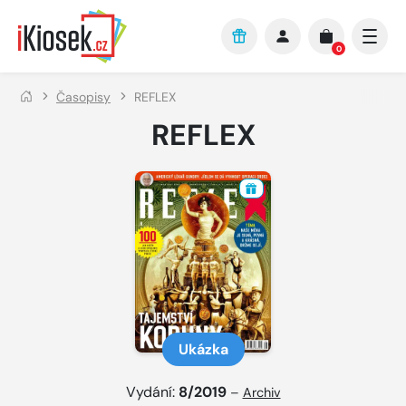
Přejít na hlavní obsah
0
Časopisy
REFLEX
REFLEX
Ukázka
Vydání:
8/2019
–
Archiv