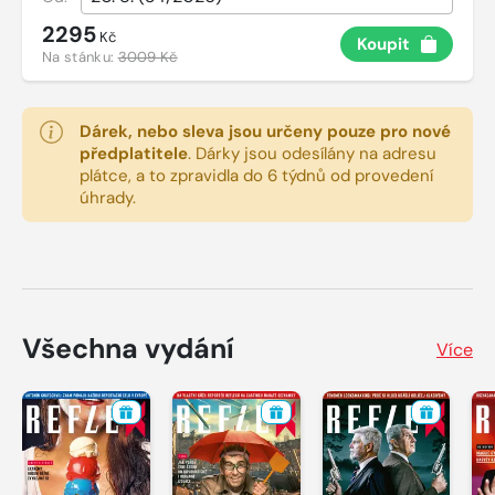
2295
Kč
Koupit
Na stánku:
3009 Kč
Dárek, nebo sleva jsou určeny pouze pro nové
předplatitele
.
Dárky jsou odesílány na adresu
plátce, a to zpravidla do 6 týdnů od provedení
úhrady.
Všechna vydání
Více