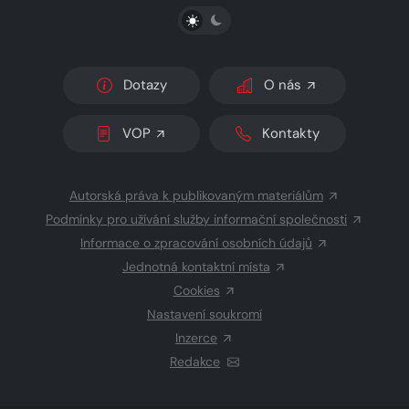
PŘEPNOUT SVĚTLÝ/TMAVÝ REŽIM
Dotazy
O nás
VOP
Kontakty
Autorská práva k publikovaným materiálům
Podmínky pro užívání služby informační společnosti
Informace o zpracování osobních údajů
Jednotná kontaktní místa
Cookies
Nastavení soukromí
Inzerce
Redakce