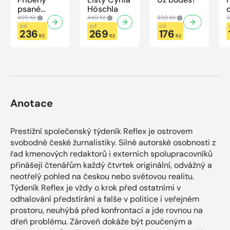
psané
Höschla
modrou
499 Kč
449 Kč
399 Kč
3
krví
od
od
od
236
269
176
Kč
Kč
Kč
Anotace
Prestižní společenský týdeník Reflex je ostrovem
svobodné české žurnalistiky. Silné autorské osobnosti z
řad kmenových redaktorů i externích spolupracovníků
přinášejí čtenářům každý čtvrtek originální, odvážný a
neotřelý pohled na českou nebo světovou realitu.
Týdeník Reflex je vždy o krok před ostatními v
odhalování předstírání a falše v politice i veřejném
prostoru, neuhýbá před konfrontací a jde rovnou na
dřeň problému. Zároveň dokáže být poučeným a