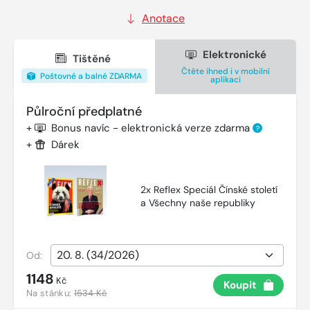
Anotace
Elektronické
Tištěné
Čtěte ihned i v mobilní
Poštovné a balné ZDARMA
aplikaci
Půlroční předplatné
+
Bonus navíc - elektronická verze zdarma
?
+
Dárek
2x Reflex Speciál Čínské století
a Všechny naše republiky
Od:
1148
Kč
Koupit
Na stánku:
1534 Kč