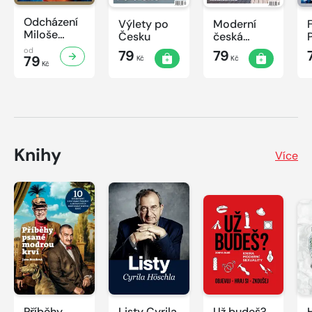
Odcházení
Výlety po
Moderní
Miloše
Česku
česká
Zemana
architektura
od
79
79
79
Kč
Kč
Kč
Knihy
Více
Příběhy
Listy Cyrila
Už budeš?