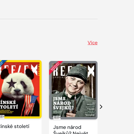
Více
Další
ínské století
Jsme národ
Novodobí
Švejků? Největší
vizionáři