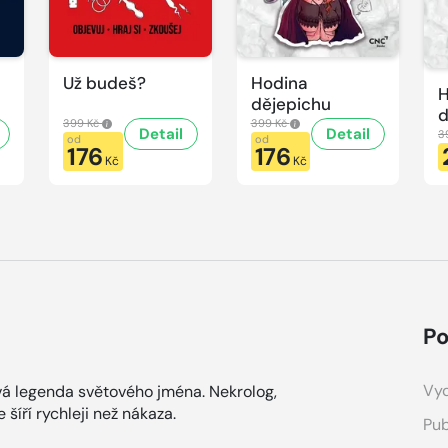
Už budeš?
Hodina
H
dějepichu
d
399 Kč
399 Kč
Detail
Detail
p
3
od
od
176
176
H
Kč
Kč
d
Po
Vyd
vá legenda světového jména. Nekrolog,
 šíří rychleji než nákaza.
Pub