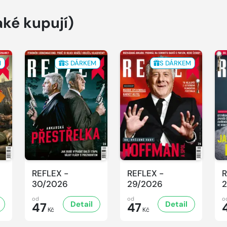
aké kupují)
M
S DÁRKEM
S DÁRKEM
REFLEX -
REFLEX -
R
30/2026
29/2026
2
od
od
o
Detail
Detail
47
47
Kč
Kč