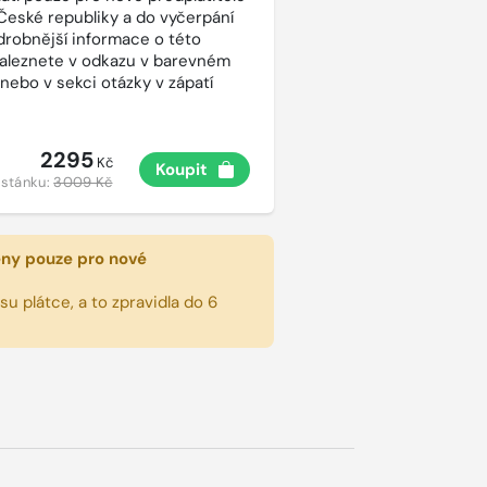
České republiky a do vyčerpání
drobnější informace o této
aleznete v odkazu v barevném
 nebo v sekci otázky v zápatí
2295
Kč
Koupit
 stánku:
3009 Kč
eny pouze pro nové
u plátce, a to zpravidla do 6