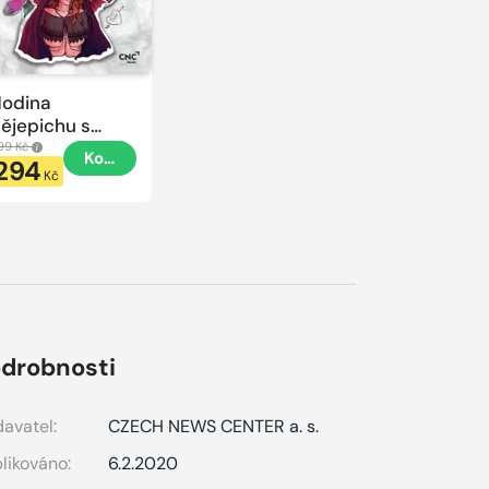
odina
ějepichu s
lacatkou
99 Kč
Koupit
294
odina
Kč
ějepichu
drobnosti
avatel:
CZECH NEWS CENTER a. s.
likováno:
6.2.2020