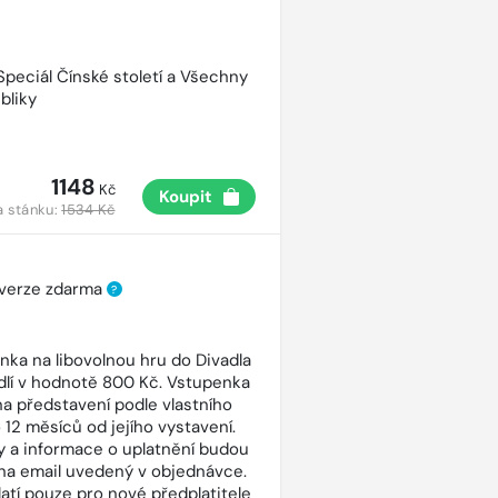
 Speciál Čínské století a Všechny
bliky
1148
Kč
Koupit
a stánku:
1534 Kč
 verze zdarma
?
nka na libovolnou hru do Divadla
dlí v hodnotě 800 Kč. Vstupenka
 na představení podle vlastního
 12 měsíců od jejího vystavení.
 a informace o uplatnění budou
na email uvedený v objednávce.
latí pouze pro nové předplatitele