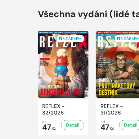
Všechna vydání
(lidé t
S DÁRKEM
S DÁRKE
REFLEX -
REFLEX -
32/2026
31/2026
od
od
Detail
Detail
47
47
Kč
Kč