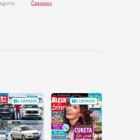
egorie:
Časopisy
S DÁRKEM
S DÁRKEM