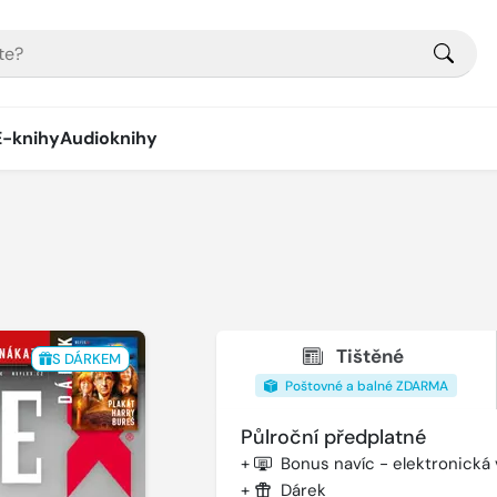
E-knihy
Audioknihy
Tištěné
S DÁRKEM
Poštovné a balné ZDARMA
Půlroční předplatné
+
Bonus navíc - elektronická
+
Dárek