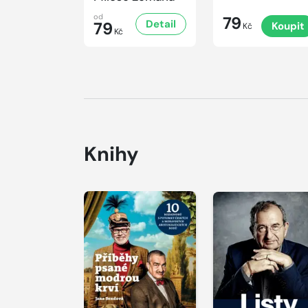
od
79
Detail
79
Koupit
Kč
Kč
Knihy