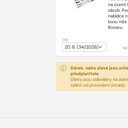
na území 
zásob. Po
nabídce n
boxu níže
íKiosku.
Od:
Na
Dárek, nebo sleva jsou urč
předplatitele
.
Dárky jsou odesílány na adres
týdnů od provedení úhrady.