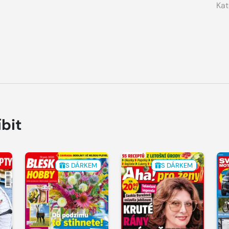
Kat
íbit
S DÁRKEM
S DÁRKEM