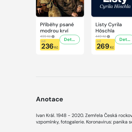
Příběhy psané
Listy Cyrila
modrou krví
Höschla
499 Kč
449 Kč
Detail
Detail
od
od
236
269
Kč
Kč
Anotace
Ivan Král. 1948 - 2020. Zemřela Česká rocko
vzpomínky, fotogalerie. Koronavirus: panika se