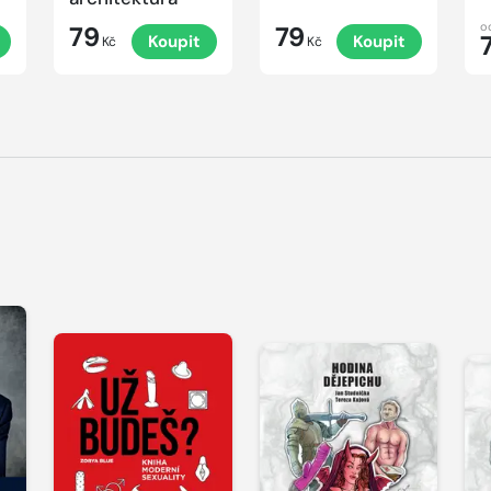
o
79
79
Koupit
Koupit
Kč
Kč