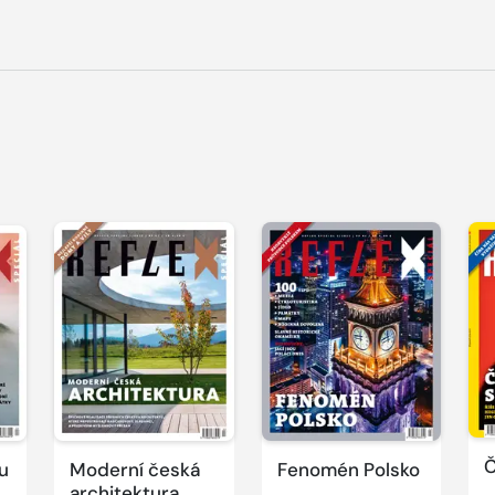
Č
u
Moderní česká
Fenomén Polsko
architektura