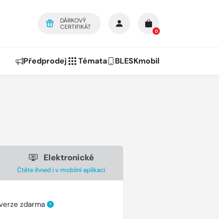
DÁRKOVÝ
CERTIFIKÁT
0
Předprodej
Témata
BLESKmobil
Elektronické
Čtěte ihned i v mobilní aplikaci
 verze zdarma
?