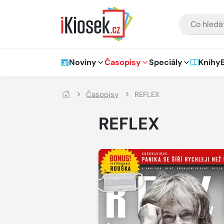
Přejít na hlavní obsah
VYHLEDÁVÁNÍ
Hlavní navigace
Noviny
Časopisy
Speciály
Knihy
Časopisy
REFLEX
REFLEX