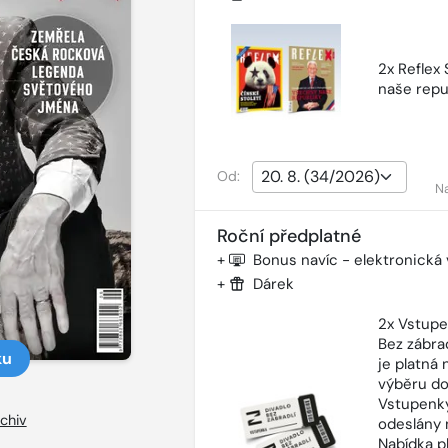
2x Reflex
naše repu
Od:
N
Roční předplatné
+
Bonus navíc - elektronická
+
Dárek
2x Vstupe
Bez zábra
ku
je platná
výběru do
Vstupenky
chiv
odeslány 
Nabídka p