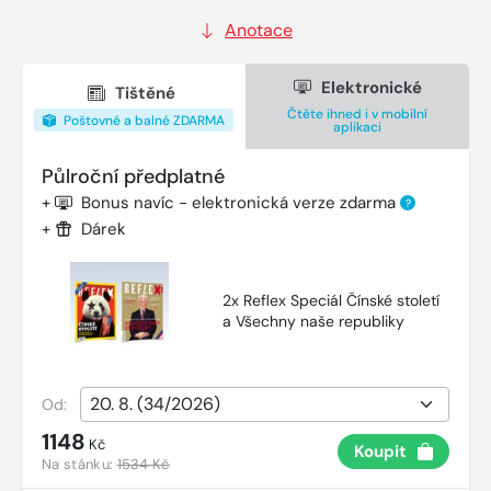
Anotace
Elektronické
Tištěné
Čtěte ihned i v mobilní
Poštovné a balné ZDARMA
aplikaci
Půlroční předplatné
+
Bonus navíc - elektronická verze zdarma
?
+
Dárek
2x Reflex Speciál Čínské století
a Všechny naše republiky
Od:
1148
Kč
Koupit
Na stánku:
1534 Kč