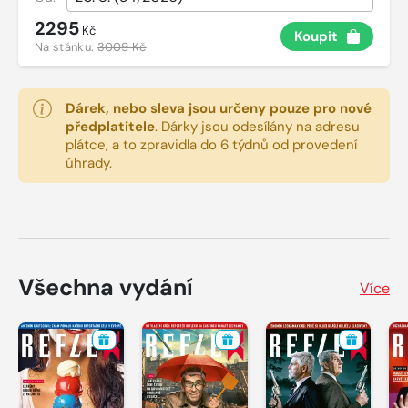
2295
Kč
Koupit
Na stánku:
3009 Kč
Dárek, nebo sleva jsou určeny pouze pro nové
předplatitele
.
Dárky jsou odesílány na adresu
plátce, a to zpravidla do 6 týdnů od provedení
úhrady.
Všechna vydání
Více