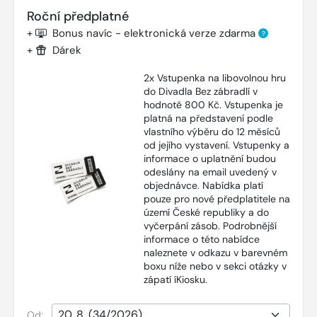
Roční předplatné
+
Bonus navíc - elektronická verze zdarma
?
+
Dárek
2x Vstupenka na libovolnou hru
do Divadla Bez zábradlí v
hodnotě 800 Kč. Vstupenka je
platná na představení podle
vlastního výběru do 12 měsíců
od jejího vystavení. Vstupenky a
informace o uplatnění budou
odeslány na email uvedený v
objednávce. Nabídka platí
pouze pro nové předplatitele na
území České republiky a do
vyčerpání zásob. Podrobnější
informace o této nabídce
naleznete v odkazu v barevném
boxu níže nebo v sekci otázky v
zápatí íKiosku.
Od: