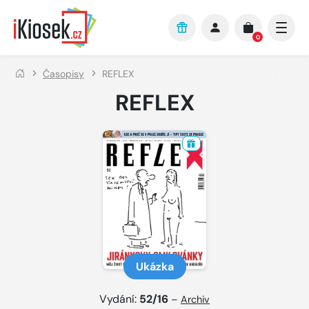
Přejít na hlavní obsah
0
Časopisy
REFLEX
REFLEX
Ukázka
Vydání:
52/16
–
Archiv