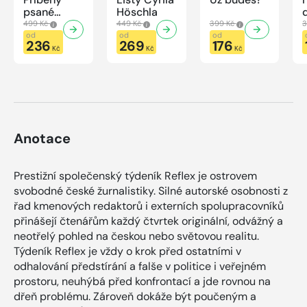
psané
Höschla
modrou
499 Kč
449 Kč
399 Kč
3
krví
od
od
od
236
269
176
Kč
Kč
Kč
Anotace
Prestižní společenský týdeník Reflex je ostrovem
svobodné české žurnalistiky. Silné autorské osobnosti z
řad kmenových redaktorů i externích spolupracovníků
přinášejí čtenářům každý čtvrtek originální, odvážný a
neotřelý pohled na českou nebo světovou realitu.
Týdeník Reflex je vždy o krok před ostatními v
odhalování předstírání a falše v politice i veřejném
prostoru, neuhýbá před konfrontací a jde rovnou na
dřeň problému. Zároveň dokáže být poučeným a