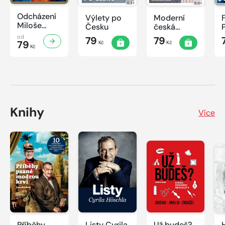
Odcházení
Výlety po
Moderní
Miloše
Česku
česká
Zemana
architektura
od
79
79
79
Kč
Kč
Kč
Knihy
Více
Příběhy
Listy Cyrila
Už budeš?