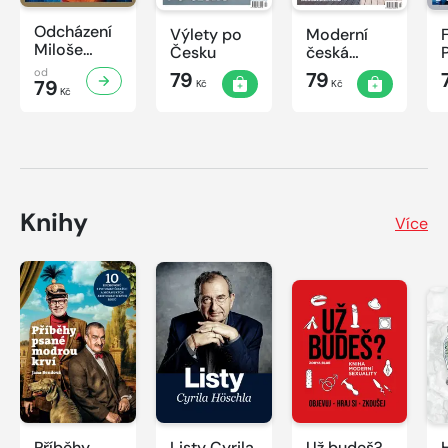
Odcházení
Výlety po
Moderní
Miloše
Česku
česká
Zemana
architektura
od
79
79
79
Kč
Kč
Kč
Knihy
Více
Příběhy
Listy Cyrila
Už budeš?