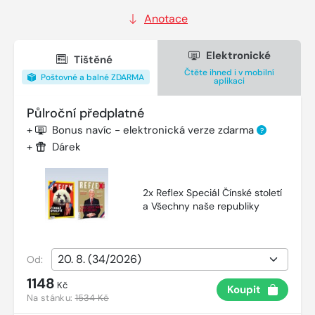
Anotace
Elektronické
Tištěné
Čtěte ihned i v mobilní
Poštovné a balné ZDARMA
aplikaci
Půlroční předplatné
+
Bonus navíc - elektronická verze zdarma
?
+
Dárek
2x Reflex Speciál Čínské století
a Všechny naše republiky
Od:
1148
Kč
Koupit
Na stánku:
1534 Kč