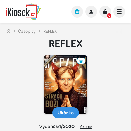
Přejít na hlavní obsah
0
Časopisy
REFLEX
REFLEX
Ukázka
Vydání:
51/2020
–
Archiv