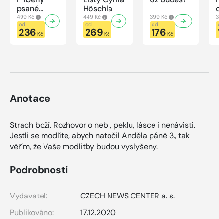
psané
Höschla
modrou
499 Kč
449 Kč
399 Kč
3
krví
od
od
od
236
269
176
Kč
Kč
Kč
Anotace
Strach boží. Rozhovor o nebi, peklu, lásce i nenávisti.
Jestli se modlíte, abych natočil Anděla páně 3., tak
věřím, že Vaše modlitby budou vyslyšeny.
Podrobnosti
Vydavatel:
CZECH NEWS CENTER a. s.
Publikováno:
17.12.2020