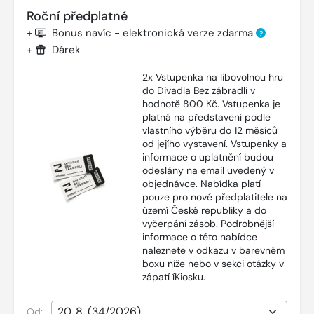
Roční předplatné
+
Bonus navíc - elektronická verze zdarma
?
+
Dárek
2x Vstupenka na libovolnou hru
do Divadla Bez zábradlí v
hodnotě 800 Kč. Vstupenka je
platná na představení podle
vlastního výběru do 12 měsíců
od jejího vystavení. Vstupenky a
informace o uplatnění budou
odeslány na email uvedený v
objednávce. Nabídka platí
pouze pro nové předplatitele na
území České republiky a do
vyčerpání zásob. Podrobnější
informace o této nabídce
naleznete v odkazu v barevném
boxu níže nebo v sekci otázky v
zápatí íKiosku.
Od: