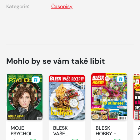
Kategorie:
Časopisy
Mohlo by se vám také líbit
MOJE
BLESK
BLESK
PSYCHOLOGIE
VAŠE
HOBBY -
- 8/2026
RECEPTY -
8/2026