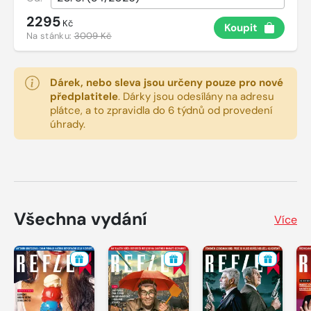
2295
Kč
Koupit
Na stánku:
3009 Kč
Dárek, nebo sleva jsou určeny pouze pro nové
předplatitele
.
Dárky jsou odesílány na adresu
plátce, a to zpravidla do 6 týdnů od provedení
úhrady.
Všechna vydání
Více