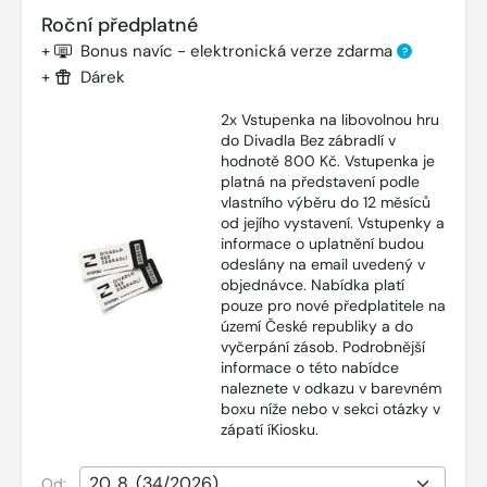
Roční předplatné
+
Bonus navíc - elektronická verze zdarma
?
+
Dárek
2x Vstupenka na libovolnou hru
do Divadla Bez zábradlí v
hodnotě 800 Kč. Vstupenka je
platná na představení podle
vlastního výběru do 12 měsíců
od jejího vystavení. Vstupenky a
informace o uplatnění budou
odeslány na email uvedený v
objednávce. Nabídka platí
pouze pro nové předplatitele na
území České republiky a do
vyčerpání zásob. Podrobnější
informace o této nabídce
naleznete v odkazu v barevném
boxu níže nebo v sekci otázky v
zápatí íKiosku.
Od: