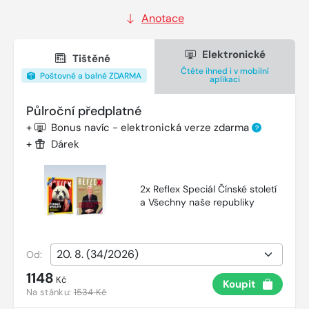
Anotace
Elektronické
Tištěné
Čtěte ihned i v mobilní
Poštovné a balné ZDARMA
aplikaci
Půlroční předplatné
+
Bonus navíc - elektronická verze zdarma
?
+
Dárek
2x Reflex Speciál Čínské století
a Všechny naše republiky
Od:
1148
Kč
Koupit
Na stánku:
1534 Kč