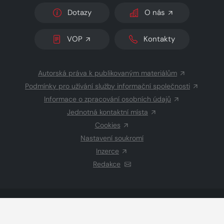
Dotazy
O nás
VOP
Kontakty
Autorská práva k publikovaným materiálům
Podmínky pro užívání služby informační společnosti
Informace o zpracování osobních údajů
Jednotná kontaktní místa
Cookies
Nastavení soukromí
Inzerce
Redakce
© 2026 Copyright
CZECH NEWS CENTER a.s.
a dodavatelé
obsahu
Vysázeno
Grand IT s.r.o.