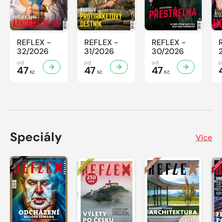
REFLEX -
REFLEX -
REFLEX -
32/2026
31/2026
30/2026
od
od
od
47
47
47
Kč
Kč
Kč
Speciály
Více