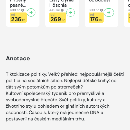
psané
Höschla
modrou
499 Kč
449 Kč
399 Kč
3
krví
od
od
od
236
269
176
Kč
Kč
Kč
Anotace
Tiktokizace politiky. Velký přehled: nejpopulárnější čeští
politici na sociálních sítích. Nejlepší dětské knihy: co
dát svým potomkům pd stromeček?
Kultovní společenský týdeník pro přemýšlivé a
svobodomyslné čtenáře. Svět politiky, kultury a
životního stylu pohledem originálních autorských
osobností. Časopis, který má jedinečné DNA a
postavení na českém mediálním trhu.