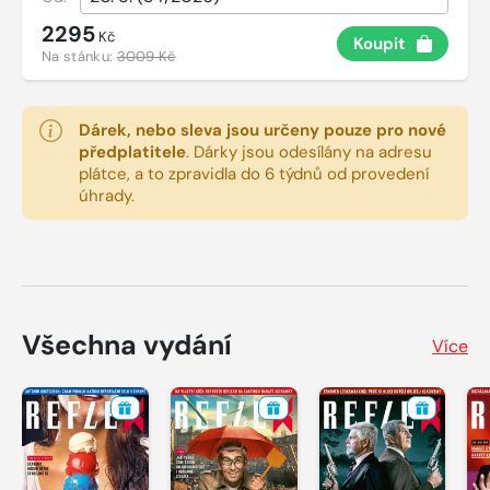
2295
Kč
Koupit
Na stánku:
3009 Kč
Dárek, nebo sleva jsou určeny pouze pro nové
předplatitele
.
Dárky jsou odesílány na adresu
plátce, a to zpravidla do 6 týdnů od provedení
úhrady.
Všechna vydání
Více