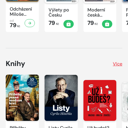
Odcházení
Výlety po
Moderní
Miloše
Česku
česká
Zemana
architektura
od
79
79
79
Kč
Kč
Kč
Knihy
Více
Příběhy
Listy Cyrila
Už budeš?