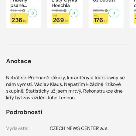
psané
Höschla
modrou
499 Kč
449 Kč
399 Kč
3
krví
od
od
od
236
269
176
Kč
Kč
Kč
Anotace
Nebát se. Přehnané zákazy, karantény a lockdowny se
nám vymstí. Václav Klaus. Nepatřím k žádné rizikové
skupině. Statisticky už jsem mrtvý. Rekonstrukce dne,
kdy byl zavražděn John Lennon.
Podrobnosti
Vydavatel:
CZECH NEWS CENTER a. s.