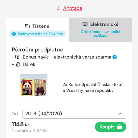
Anotace
Elektronické
Tištěné
Čtěte ihned i v mobilní
Poštovné a balné ZDARMA
aplikaci
Půlroční předplatné
+
Bonus navíc - elektronická verze zdarma
?
+
Dárek
2x Reflex Speciál Čínské století
a Všechny naše republiky
Od:
1148
Kč
Koupit
Na stánku:
1534 Kč