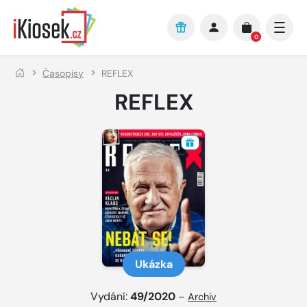
Přejít na hlavní obsah
0
Časopisy
REFLEX
REFLEX
Ukázka
Vydání:
49/2020
–
Archiv