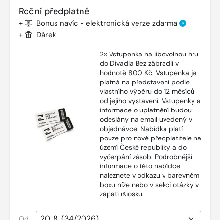
Roční předplatné
+
Bonus navíc - elektronická verze zdarma
?
+
Dárek
2x Vstupenka na libovolnou hru
do Divadla Bez zábradlí v
hodnotě 800 Kč. Vstupenka je
platná na představení podle
vlastního výběru do 12 měsíců
od jejího vystavení. Vstupenky a
informace o uplatnění budou
odeslány na email uvedený v
objednávce. Nabídka platí
pouze pro nové předplatitele na
území České republiky a do
vyčerpání zásob. Podrobnější
informace o této nabídce
naleznete v odkazu v barevném
boxu níže nebo v sekci otázky v
zápatí íKiosku.
Od: