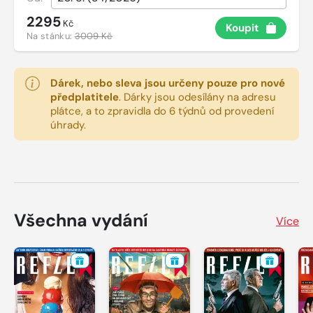
2295
Kč
Koupit
Na stánku:
3009 Kč
Dárek, nebo sleva jsou určeny pouze pro nové
předplatitele
.
Dárky jsou odesílány na adresu
plátce, a to zpravidla do 6 týdnů od provedení
úhrady.
Všechna vydání
Více