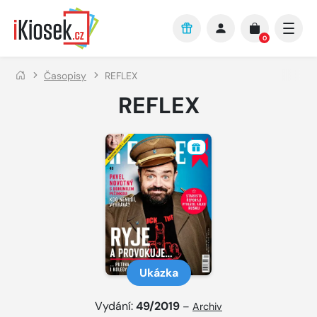
Přejít na hlavní obsah
0
Časopisy
REFLEX
REFLEX
Ukázka
Vydání:
49/2019
–
Archiv