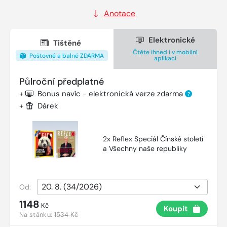
Anotace
Elektronické
Tištěné
Čtěte ihned i v mobilní
Poštovné a balné ZDARMA
aplikaci
Půlroční předplatné
+
Bonus navíc - elektronická verze zdarma
?
+
Dárek
2x Reflex Speciál Čínské století
a Všechny naše republiky
Od:
1148
Kč
Koupit
Na stánku:
1534 Kč