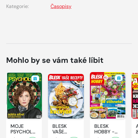
Kategorie:
Časopisy
Mohlo by se vám také líbit
MOJE
BLESK
BLESK
PSYCHOLOGIE
VAŠE
HOBBY -
- 8/2026
RECEPTY -
8/2026