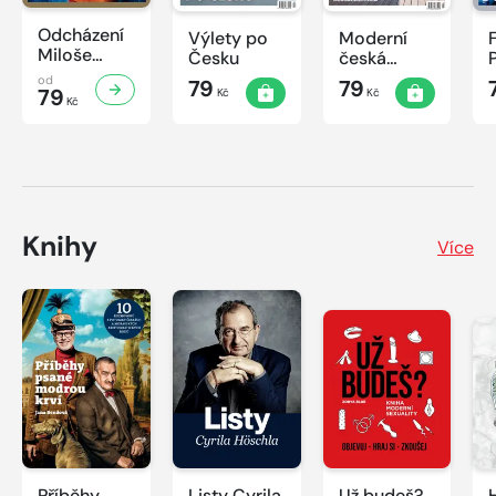
Odcházení
Výlety po
Moderní
Miloše
Česku
česká
Zemana
architektura
od
79
79
79
Kč
Kč
Kč
Knihy
Více
Příběhy
Listy Cyrila
Už budeš?