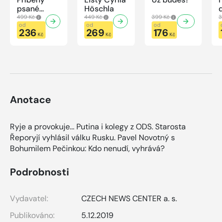
psané
Höschla
modrou
499 Kč
449 Kč
399 Kč
3
krví
od
od
od
236
269
176
Kč
Kč
Kč
Anotace
Ryje a provokuje... Putina i kolegy z ODS. Starosta
Řeporyjí vyhlásil válku Rusku. Pavel Novotný s
Bohumilem Pečinkou: Kdo nenudí, vyhrává?
Podrobnosti
Vydavatel:
CZECH NEWS CENTER a. s.
Publikováno:
5.12.2019