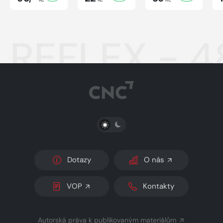
REFLEX - 
PŘEPNOUT SVĚTLÝ/TMAVÝ REŽIM
Dotazy
O nás
VOP
Kontakty
Autorská práva k publikovaným materiálům