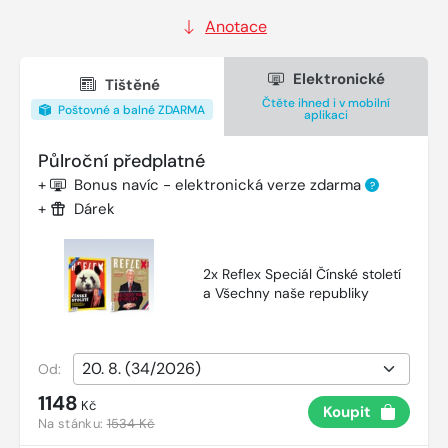
Anotace
Elektronické
Tištěné
Čtěte ihned i v mobilní
Poštovné a balné ZDARMA
aplikaci
Půlroční předplatné
+
Bonus navíc - elektronická verze zdarma
?
+
Dárek
2x Reflex Speciál Čínské století
a Všechny naše republiky
Od:
1148
Kč
Koupit
Na stánku:
1534 Kč