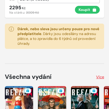
2295
Kč
Koupit
Na stánku:
3009 Kč
Dárek, nebo sleva jsou určeny pouze pro nové
předplatitele
.
Dárky jsou odesílány na adresu
plátce, a to zpravidla do 6 týdnů od provedení
úhrady.
Všechna vydání
Více