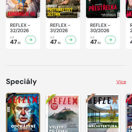
REFLEX -
REFLEX -
REFLEX -
32/2026
31/2026
30/2026
od
od
od
47
47
47
Kč
Kč
Kč
Speciály
Více