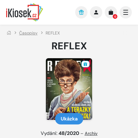
Přejít na hlavní obsah
0
Časopisy
REFLEX
REFLEX
Ukázka
Vydání:
48/2020
–
Archiv