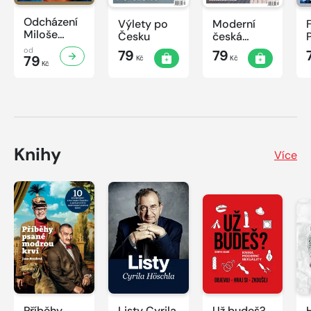
Odcházení
Výlety po
Moderní
Miloše
Česku
česká
Zemana
architektura
od
79
79
79
Kč
Kč
Kč
Knihy
Více
Příběhy
Listy Cyrila
Už budeš?