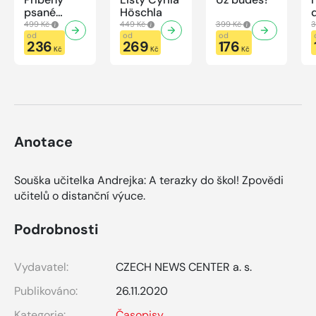
psané
Höschla
modrou
499 Kč
449 Kč
399 Kč
3
krví
od
od
od
236
269
176
Kč
Kč
Kč
Anotace
Souška učitelka Andrejka: A terazky do škol! Zpovědi
učitelů o distanční výuce.
Podrobnosti
Vydavatel:
CZECH NEWS CENTER a. s.
Publikováno:
26.11.2020
Kategorie:
Časopisy