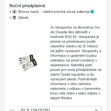
Roční předplatné
+
Bonus navíc - elektronická verze zdarma
?
+
Dárek
2x Vstupenka na libovolnou hru
do Divadla Bez zábradlí v
hodnotě 800 Kč. Vstupenka je
platná na představení podle
vlastního výběru do 12 měsíců
od jejího vystavení. Vstupenky a
informace o uplatnění budou
odeslány na email uvedený v
objednávce. Nabídka platí
pouze pro nové předplatitele na
území České republiky a do
vyčerpání zásob. Podrobnější
informace o této nabídce
naleznete v odkazu v barevném
boxu níže nebo v sekci otázky v
zápatí íKiosku.
Od: