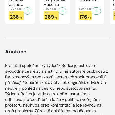
psané
Höschla
modrou
499 Kč
449 Kč
399 Kč
3
krví
od
od
od
236
269
176
Kč
Kč
Kč
Anotace
Prestižní společenský týdeník Reflex je ostrovem
svobodné české žurnalistiky. Silné autorské osobnosti z
řad kmenových redaktorů i externích spolupracovníků
přinášejí čtenářům každý čtvrtek originální, odvážný a
neotřelý pohled na českou nebo světovou realitu.
Týdeník Reflex je vždy o krok před ostatními v
odhalování předstírání a falše v politice i veřejném
prostoru, neuhýbá před konfrontací a jde rovnou na
dřeň problému. Zároveň dokáže být poučeným a