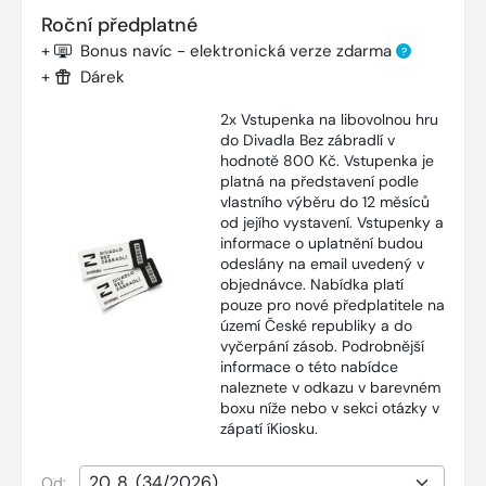
Roční předplatné
+
Bonus navíc - elektronická verze zdarma
?
+
Dárek
2x Vstupenka na libovolnou hru
do Divadla Bez zábradlí v
hodnotě 800 Kč. Vstupenka je
platná na představení podle
vlastního výběru do 12 měsíců
od jejího vystavení. Vstupenky a
informace o uplatnění budou
odeslány na email uvedený v
objednávce. Nabídka platí
pouze pro nové předplatitele na
území České republiky a do
vyčerpání zásob. Podrobnější
informace o této nabídce
naleznete v odkazu v barevném
boxu níže nebo v sekci otázky v
zápatí íKiosku.
Od: