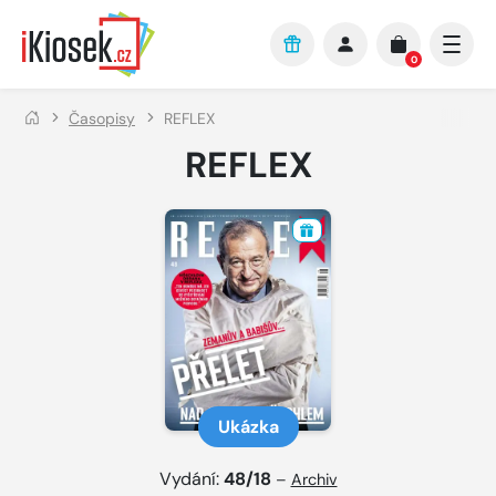
Přejít na hlavní obsah
0
Časopisy
REFLEX
REFLEX
Ukázka
Vydání:
48/18
–
Archiv