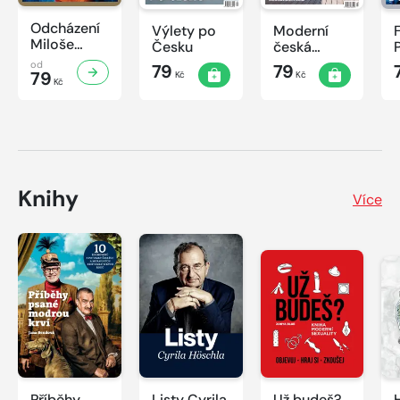
Odcházení
Výlety po
Moderní
Miloše
Česku
česká
Zemana
architektura
od
79
79
79
Kč
Kč
Kč
Knihy
Více
Příběhy
Listy Cyrila
Už budeš?