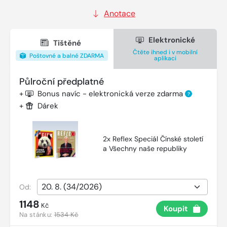
Anotace
Elektronické
Tištěné
Čtěte ihned i v mobilní
Poštovné a balné ZDARMA
aplikaci
Půlroční předplatné
+
Bonus navíc - elektronická verze zdarma
?
+
Dárek
2x Reflex Speciál Čínské století
a Všechny naše republiky
Od:
1148
Kč
Koupit
Na stánku:
1534 Kč