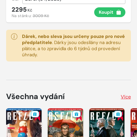
2295
Kč
Koupit
Na stánku:
3009 Kč
Dárek, nebo sleva jsou určeny pouze pro nové
předplatitele
.
Dárky jsou odesílány na adresu
plátce, a to zpravidla do 6 týdnů od provedení
úhrady.
Všechna vydání
Více