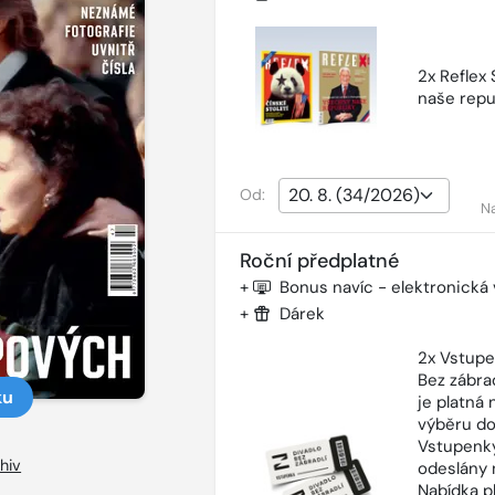
2x Reflex
naše repu
Od:
N
Roční předplatné
+
Bonus navíc - elektronická
+
Dárek
2x Vstupe
Bez zábra
ku
je platná
výběru do
Vstupenky
hiv
odeslány 
Nabídka p