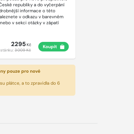
České republiky a do vyčerpání
drobnější informace o této
aleznete v odkazu v barevném
 nebo v sekci otázky v zápatí
2295
Kč
Koupit
 stánku:
3009 Kč
eny pouze pro nové
u plátce, a to zpravidla do 6