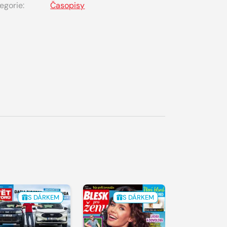
egorie:
Časopisy
S DÁRKEM
S DÁRKEM