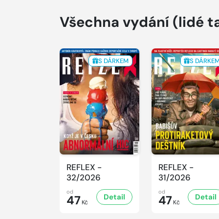
Všechna vydání
(lidé t
S DÁRKEM
S DÁRKE
REFLEX -
REFLEX -
32/2026
31/2026
od
od
Detail
Detail
47
47
Kč
Kč