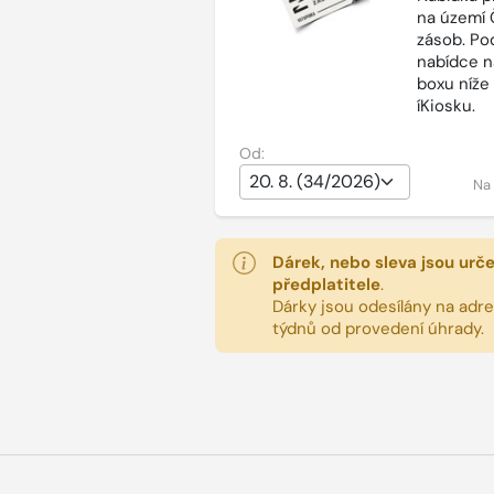
na území 
zásob. Po
nabídce n
boxu níže
íKiosku.
Od:
Na
Dárek, nebo sleva jsou urč
předplatitele
.
Dárky jsou odesílány na adres
týdnů od provedení úhrady.