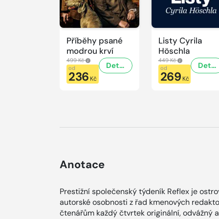
Příběhy psané
Listy Cyrila
modrou krví
Höschla
499 Kč
449 Kč
Detail
Detail
od
od
236
269
Kč
Kč
Anotace
Prestižní společenský týdeník Reflex je ostr
autorské osobnosti z řad kmenových redaktor
čtenářům každý čtvrtek originální, odvážný 