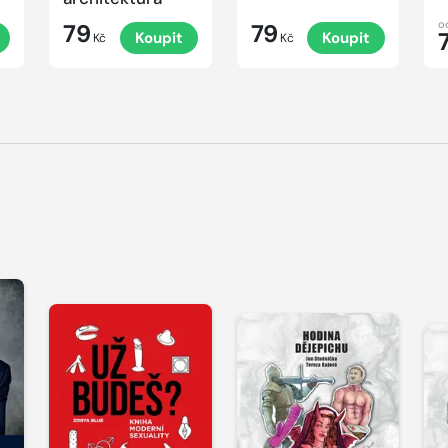
o
79
79
Koupit
Koupit
Kč
Kč