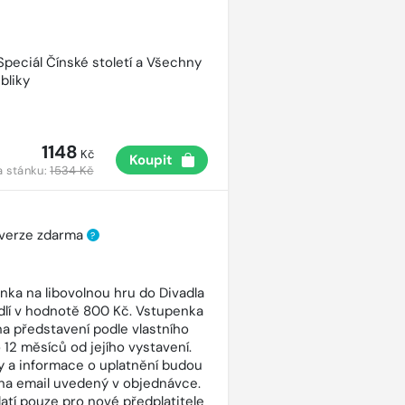
 Speciál Čínské století a Všechny
bliky
1148
Kč
Koupit
a stánku:
1534 Kč
 verze zdarma
?
nka na libovolnou hru do Divadla
dlí v hodnotě 800 Kč. Vstupenka
 na představení podle vlastního
 12 měsíců od jejího vystavení.
 a informace o uplatnění budou
na email uvedený v objednávce.
latí pouze pro nové předplatitele