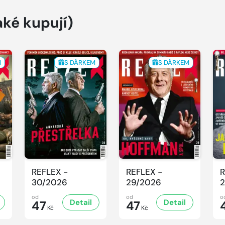
aké kupují)
M
S DÁRKEM
S DÁRKEM
REFLEX -
REFLEX -
R
30/2026
29/2026
2
od
od
o
Detail
Detail
47
47
Kč
Kč