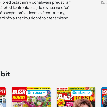
ok před ostatními v odhalování předstírání
Kat
ýbá před konfrontací a jde rovnou na dřeň
zábavným průvodcem světem kultury,
x je zkrátka značkou dobrého čtenářského
íbit
S DÁRKEM
S DÁRKEM