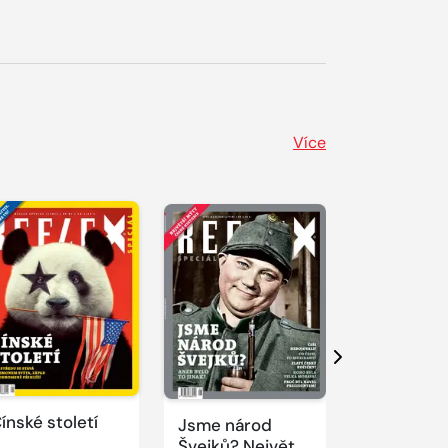
Více
Další
ínské století
Jsme národ
Novodobí
Švejků? Největší
vizionáři