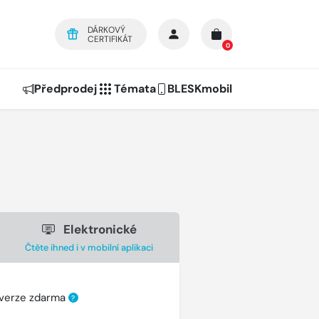
DÁRKOVÝ
CERTIFIKÁT
0
Předprodej
Témata
BLESKmobil
Elektronické
Čtěte ihned i v mobilní aplikaci
 verze zdarma
?