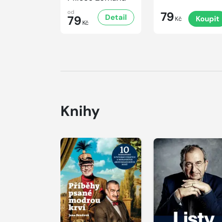
od
79
Detail
79
Koupit
Kč
Kč
Knihy