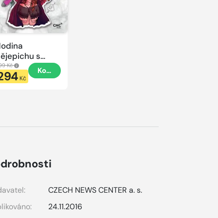
odina
ějepichu s
lacatkou
99 Kč
Koupit
294
odina
Kč
ějepichu
drobnosti
avatel:
CZECH NEWS CENTER a. s.
likováno:
24.11.2016