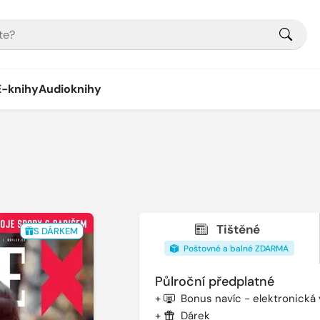
E-knihy
Audioknihy
Tištěné
S DÁRKEM
Poštovné a balné ZDARMA
Půlroční předplatné
+
Bonus navíc - elektronická
+
Dárek