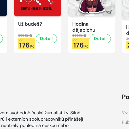
Už budeš?
Hodina
H
dějepichu
d
399 Kč
399 Kč
Detail
Detail
p
3
od
od
176
176
H
Kč
Kč
d
Po
Vyd
ovem svobodné české žurnalistiky. Silné
ů i externích spolupracovníků přinášejí
Pub
a neotřelý pohled na českou nebo