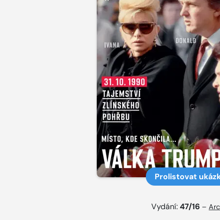
Prolistovat ukáz
Vydání:
47/16
–
Arc