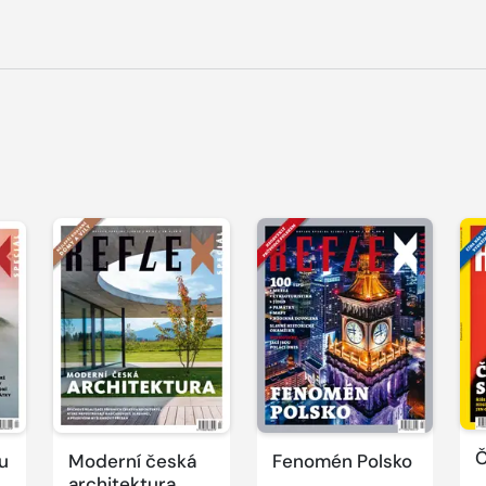
Č
u
Moderní česká
Fenomén Polsko
architektura