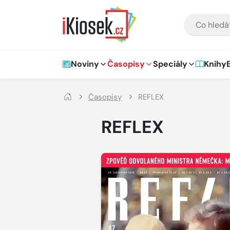
Přejít na hlavní obsah
VYHLEDÁVÁNÍ
Hlavní navigace
Noviny
Časopisy
Speciály
Knihy
Časopisy
REFLEX
REFLEX