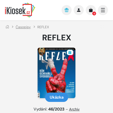
Přejít na hlavní obsah
0
Časopisy
REFLEX
REFLEX
Ukázka
Vydání:
46/2023
–
Archiv