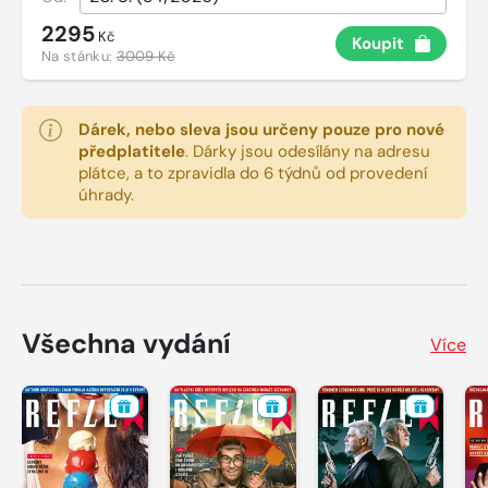
2295
Kč
Koupit
Na stánku:
3009 Kč
Dárek, nebo sleva jsou určeny pouze pro nové
předplatitele
.
Dárky jsou odesílány na adresu
plátce, a to zpravidla do 6 týdnů od provedení
úhrady.
Všechna vydání
Více