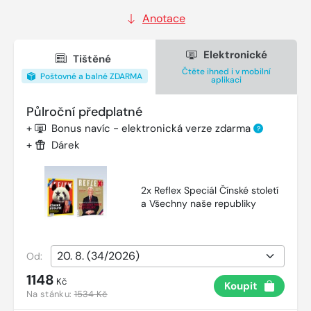
Anotace
Elektronické
Tištěné
Čtěte ihned i v mobilní
Poštovné a balné ZDARMA
aplikaci
Půlroční předplatné
+
Bonus navíc - elektronická verze zdarma
?
+
Dárek
2x Reflex Speciál Čínské století
a Všechny naše republiky
Od:
1148
Kč
Koupit
Na stánku:
1534 Kč