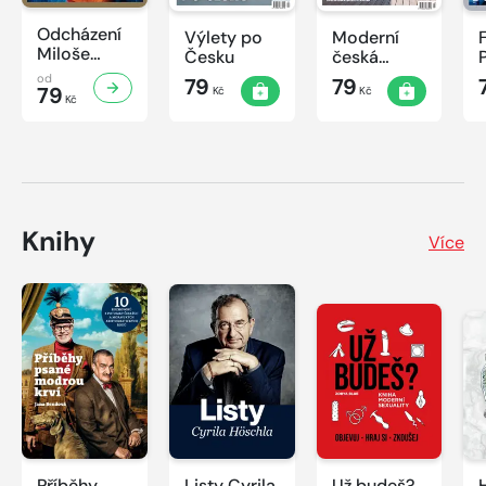
Odcházení
Výlety po
Moderní
Miloše
Česku
česká
Zemana
architektura
od
79
79
79
Kč
Kč
Kč
Knihy
Více
Příběhy
Listy Cyrila
Už budeš?