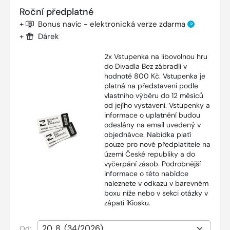
Roční předplatné
+
Bonus navíc - elektronická verze zdarma
?
+
Dárek
2x Vstupenka na libovolnou hru
do Divadla Bez zábradlí v
hodnotě 800 Kč. Vstupenka je
platná na představení podle
vlastního výběru do 12 měsíců
od jejího vystavení. Vstupenky a
informace o uplatnění budou
odeslány na email uvedený v
objednávce. Nabídka platí
pouze pro nové předplatitele na
území České republiky a do
vyčerpání zásob. Podrobnější
informace o této nabídce
naleznete v odkazu v barevném
boxu níže nebo v sekci otázky v
zápatí íKiosku.
Od: