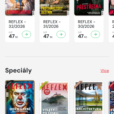
REFLEX -
REFLEX -
REFLEX -
32/2026
31/2026
30/2026
od
od
od
47
47
47
Kč
Kč
Kč
Speciály
Více