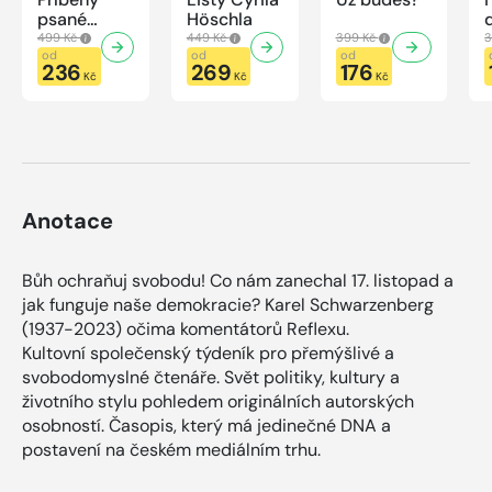
psané
Höschla
modrou
499 Kč
449 Kč
399 Kč
3
krví
od
od
od
236
269
176
Kč
Kč
Kč
Anotace
Bůh ochraňuj svobodu! Co nám zanechal 17. listopad a
jak funguje naše demokracie? Karel Schwarzenberg
(1937-2023) očima komentátorů Reflexu.
Kultovní společenský týdeník pro přemýšlivé a
svobodomyslné čtenáře. Svět politiky, kultury a
životního stylu pohledem originálních autorských
osobností. Časopis, který má jedinečné DNA a
postavení na českém mediálním trhu.