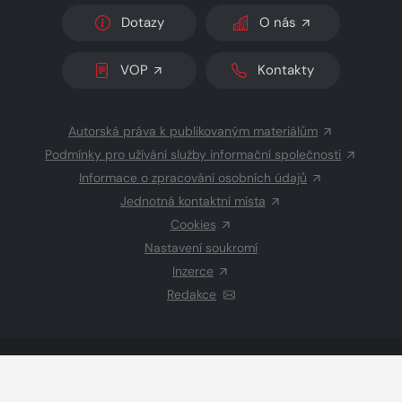
Dotazy
O nás
VOP
Kontakty
Autorská práva k publikovaným materiálům
Podmínky pro užívání služby informační společnosti
Informace o zpracování osobních údajů
Jednotná kontaktní místa
Cookies
Nastavení soukromí
Inzerce
Redakce
© 2026 Copyright
CZECH NEWS CENTER a.s.
a dodavatelé
obsahu
Vysázeno
Grand IT s.r.o.