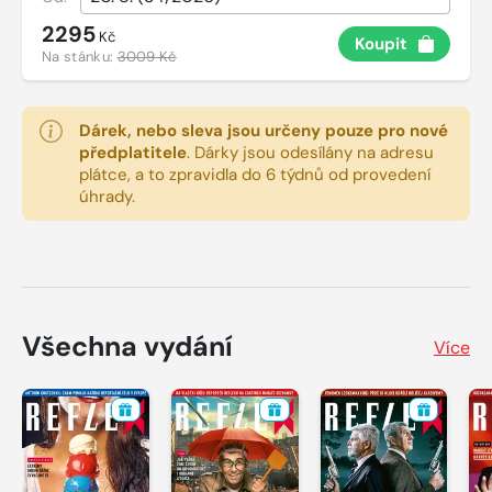
2295
Kč
Koupit
Na stánku:
3009 Kč
Dárek, nebo sleva jsou určeny pouze pro nové
předplatitele
.
Dárky jsou odesílány na adresu
plátce, a to zpravidla do 6 týdnů od provedení
úhrady.
Všechna vydání
Více