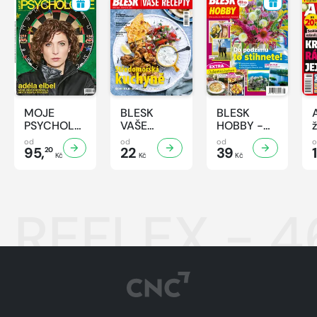
MOJE
BLESK
BLESK
PSYCHOLOGIE
VAŠE
HOBBY -
- 8/2026
RECEPTY -
8/2026
od
od
od
95,
8/2026
22
39
20
Kč
Kč
Kč
REFLEX - 4