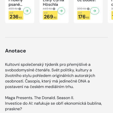
psané
Höschla
modrou
499 Kč
449 Kč
399 Kč
3
krví
od
od
od
236
269
176
Kč
Kč
Kč
Anotace
Kultovní společenský týdeník pro přemýšlivé a
svobodomyslné čtenáře. Svět politiky, kultury a
životního stylu pohledem originálních autorských
osobností. Časopis, který má jedinečné DNA a
postavení na českém mediálním trhu.
Maga Presents. The Donald. Season II.
Investice do AI: nafukuje se obří ekonomická bublina,
praskne?