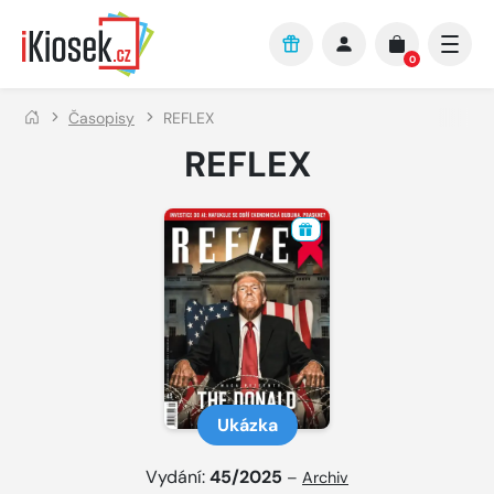
Přejít na hlavní obsah
0
Časopisy
REFLEX
REFLEX
Ukázka
Vydání:
45/2025
–
Archiv