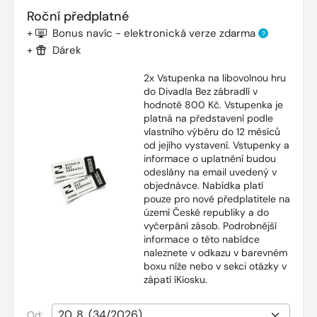
Roční předplatné
+
Bonus navíc - elektronická verze zdarma
?
+
Dárek
2x Vstupenka na libovolnou hru
do Divadla Bez zábradlí v
hodnotě 800 Kč. Vstupenka je
platná na představení podle
vlastního výběru do 12 měsíců
od jejího vystavení. Vstupenky a
informace o uplatnění budou
odeslány na email uvedený v
objednávce. Nabídka platí
pouze pro nové předplatitele na
území České republiky a do
vyčerpání zásob. Podrobnější
informace o této nabídce
naleznete v odkazu v barevném
boxu níže nebo v sekci otázky v
zápatí íKiosku.
Od: