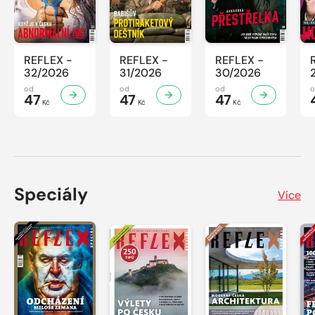
REFLEX -
REFLEX -
REFLEX -
32/2026
31/2026
30/2026
od
od
od
47
47
47
Kč
Kč
Kč
Speciály
Více