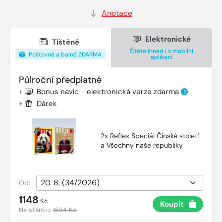
Anotace
Elektronické
Tištěné
Čtěte ihned i v mobilní
Poštovné a balné ZDARMA
aplikaci
Půlroční předplatné
+
Bonus navíc - elektronická verze zdarma
?
+
Dárek
2x Reflex Speciál Čínské století
a Všechny naše republiky
Od:
1148
Kč
Koupit
Na stánku:
1534 Kč