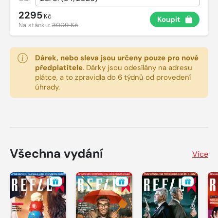
2295
Kč
Koupit
Na stánku:
3009 Kč
Dárek, nebo sleva jsou určeny pouze pro nové
předplatitele
.
Dárky jsou odesílány na adresu
plátce, a to zpravidla do 6 týdnů od provedení
úhrady.
Všechna vydání
Více