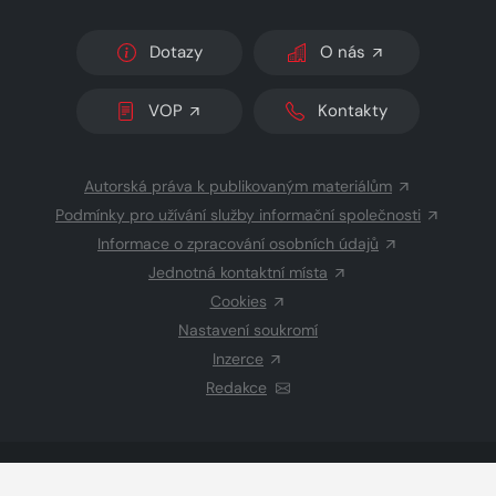
Dotazy
O nás
VOP
Kontakty
Autorská práva k publikovaným materiálům
Podmínky pro užívání služby informační společnosti
Informace o zpracování osobních údajů
Jednotná kontaktní místa
Cookies
Nastavení soukromí
Inzerce
Redakce
© 2026 Copyright
CZECH NEWS CENTER a.s.
a dodavatelé