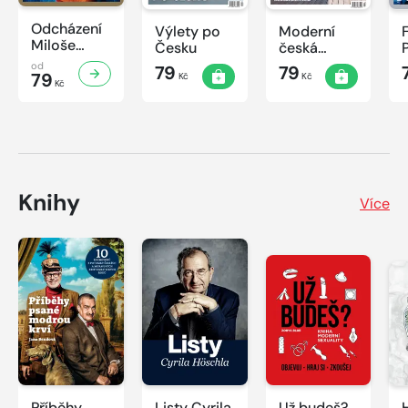
Odcházení
Výlety po
Moderní
Miloše
Česku
česká
Zemana
architektura
od
79
79
79
Kč
Kč
Kč
Knihy
Více
Příběhy
Listy Cyrila
Už budeš?